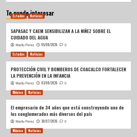
Te puede interesar
Estados
Noticias
SAPASAC Y CAEM SENSIBILIZAN A LA NIÑEZ SOBRE EL
CUIDADO DEL AGUA
05/08/2026
Marilu Perez
0
Estados
Noticias
PROTECCIÓN CIVIL Y BOMBEROS DE COACALCO FORTALECEN
LA PREVENCIÓN EN LA INFANCIA
03/08/2026
Marilu Perez
0
México
Noticias
El empresario de 34 años que está construyendo uno de
los conglomerados más diversos del país
30/07/2026
Marilu Perez
0
México
Noticias