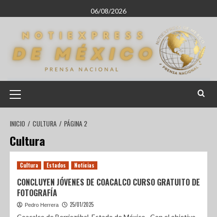
06/08/2026
INICIO
CULTURA
PÁGINA 2
Cultura
Cultura
Estados
Noticias
CONCLUYEN JÓVENES DE COACALCO CURSO GRATUITO DE
FOTOGRAFÍA
25/01/2025
Pedro Herrera
Coacalco de Berriozábal, Estado de México.- Con el objetivo