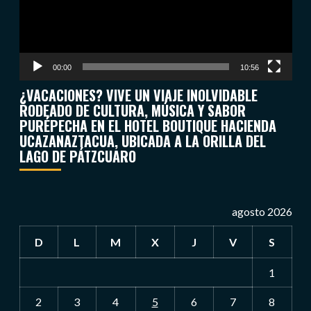
00:00
10:56
¿VACACIONES? VIVE UN VIAJE INOLVIDABLE
RODEADO DE CULTURA, MÚSICA Y SABOR
PURÉPECHA EN EL HOTEL BOUTIQUE HACIENDA
UCAZANAZTACUA, UBICADA A LA ORILLA DEL
LAGO DE PÁTZCUARO
agosto 2026
D
L
M
X
J
V
S
1
2
3
4
5
6
7
8