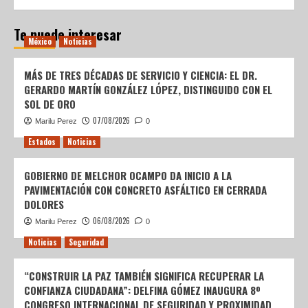
Te puede interesar
México
Noticias
MÁS DE TRES DÉCADAS DE SERVICIO Y CIENCIA: EL DR.
GERARDO MARTÍN GONZÁLEZ LÓPEZ, DISTINGUIDO CON EL
SOL DE ORO
07/08/2026
Marilu Perez
0
Estados
Noticias
GOBIERNO DE MELCHOR OCAMPO DA INICIO A LA
PAVIMENTACIÓN CON CONCRETO ASFÁLTICO EN CERRADA
DOLORES
06/08/2026
Marilu Perez
0
Noticias
Seguridad
“CONSTRUIR LA PAZ TAMBIÉN SIGNIFICA RECUPERAR LA
CONFIANZA CIUDADANA”: DELFINA GÓMEZ INAUGURA 8º
CONGRESO INTERNACIONAL DE SEGURIDAD Y PROXIMIDAD