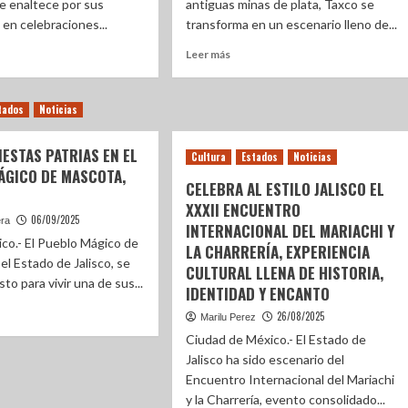
ue enaltece por sus
antiguas minas de plata, Taxco se
en celebraciones...
transforma en un escenario lleno de...
Leer más
tados
Noticias
FIESTAS PATRIAS EN EL
Cultura
Estados
Noticias
ÁGICO DE MASCOTA,
CELEBRA AL ESTILO JALISCO EL
XXXII ENCUENTRO
06/09/2025
era
INTERNACIONAL DEL MARIACHI Y
ico.- El Pueblo Mágico de
LA CHARRERÍA, EXPERIENCIA
el Estado de Jalisco, se
CULTURAL LLENA DE HISTORIA,
sto para vivir una de sus...
IDENTIDAD Y ENCANTO
26/08/2025
Marilu Perez
Ciudad de México.- El Estado de
Jalisco ha sido escenario del
Encuentro Internacional del Mariachi
y la Charrería, evento consolidado...