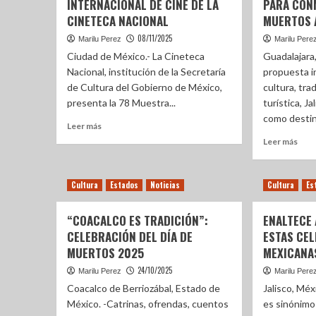
INTERNACIONAL DE CINE DE LA
PARA CON
CINETECA NACIONAL
MUERTOS A
08/11/2025
Marilu Perez
Marilu Pere
Ciudad de México.- La Cineteca
Guadalajara,
Nacional, institución de la Secretaría
propuesta i
de Cultura del Gobierno de México,
cultura, tra
presenta la 78 Muestra...
turística, J
como destino
Leer más
Leer más
Cultura
Estados
Noticias
Cultura
Es
“COACALCO ES TRADICIÓN”:
ENALTECE
CELEBRACIÓN DEL DÍA DE
ESTAS CE
MUERTOS 2025
MEXICANAS
24/10/2025
Marilu Perez
Marilu Pere
Coacalco de Berriozábal, Estado de
Jalisco, Méx
México. -Catrinas, ofrendas, cuentos
es sinónimo 