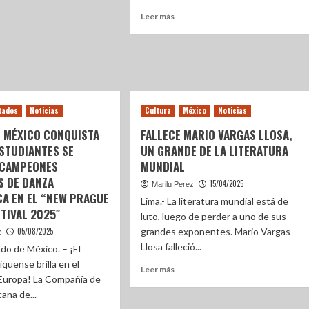
Leer más
tados
Noticias
Cultura
México
Noticias
E MÉXICO CONQUISTA
FALLECE MARIO VARGAS LLOSA,
STUDIANTES SE
UN GRANDE DE LA LITERATURA
 CAMPEONES
MUNDIAL
S DE DANZA
15/04/2025
Marilu Perez
CA EN EL “NEW PRAGUE
Lima.- La literatura mundial está de
TIVAL 2025″
luto, luego de perder a uno de sus
05/08/2025
grandes exponentes. Mario Vargas
z
Llosa falleció...
do de México. – ¡El
quense brilla en el
Leer más
Europa! La Compañía de
ana de...