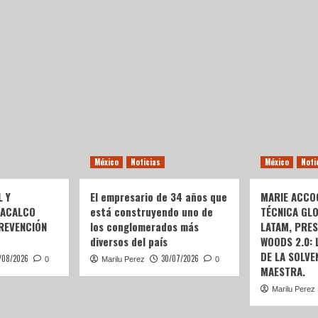
México
Noticias
México
Noti
L Y
El empresario de 34 años que
MARIE ACCOG
OACALCO
está construyendo uno de
TÉCNICA GL
REVENCIÓN
los conglomerados más
LATAM, PRE
diversos del país
WOODS 2.0:
DE LA SOLVEN
/08/2026
30/07/2026
0
Marilu Perez
0
MAESTRA.
Marilu Perez