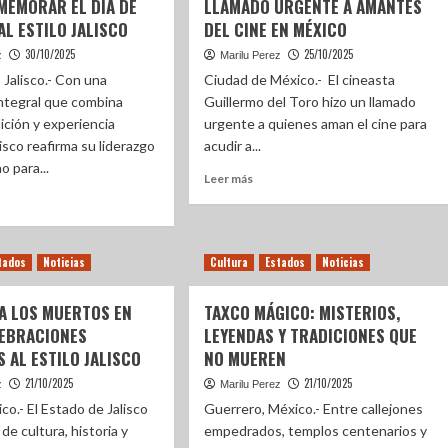
MEMORAR EL DÍA DE
LLAMADO URGENTE A AMANTES
L ESTILO JALISCO
DEL CINE EN MÉXICO
30/10/2025
25/10/2025
z
Marilu Perez
 Jalisco.- Con una
Ciudad de México.- El cineasta
ntegral que combina
Guillermo del Toro hizo un llamado
dición y experiencia
urgente a quienes aman el cine para
alisco reafirma su liderazgo
acudir a...
 para...
Leer más
tados
Noticias
Cultura
Estados
Noticias
 A LOS MUERTOS EN
TAXCO MÁGICO: MISTERIOS,
LEBRACIONES
LEYENDAS Y TRADICIONES QUE
 AL ESTILO JALISCO
NO MUEREN
21/10/2025
21/10/2025
z
Marilu Perez
ico.- El Estado de Jalisco
Guerrero, México.- Entre callejones
de cultura, historia y
empedrados, templos centenarios y