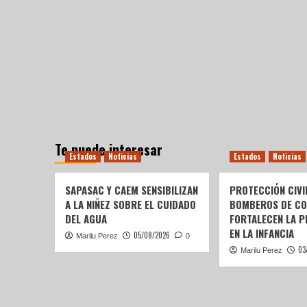
Te puede interesar
Estados
Noticias
Estados
Noticias
SAPASAC Y CAEM SENSIBILIZAN
PROTECCIÓN CIVI
A LA NIÑEZ SOBRE EL CUIDADO
BOMBEROS DE C
DEL AGUA
FORTALECEN LA P
EN LA INFANCIA
05/08/2026
Marilu Perez
0
03
Marilu Perez