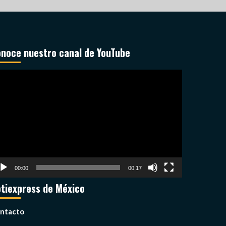
noce nuestro canal de YouTube
productor
deo
00:00
00:17
tiexpress de México
ntacto