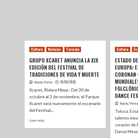
Cultura
Noticias
Turismo
Cultura
Es
GRUPO XCARET ANUNCIA LA XIX
ESTADO D
EDICIÓN DEL FESTIVAL DE
EUROPA: E
TRADICIONES DE VIDA Y MUERTE
CORONAN
MUNDIALE
19/08/2025
Marilu Perez
FOLCLÓRI
Xcaret, Riviera Maya.- Del 30 de
DANCE FES
octubre al 2 de noviembre, el Parque
Xcaret será nuevamente el escenario
Marilu Pere
del Festival...
Toluca, Esta
talento mexi
Leer más
corazón de 
Danza Mexic