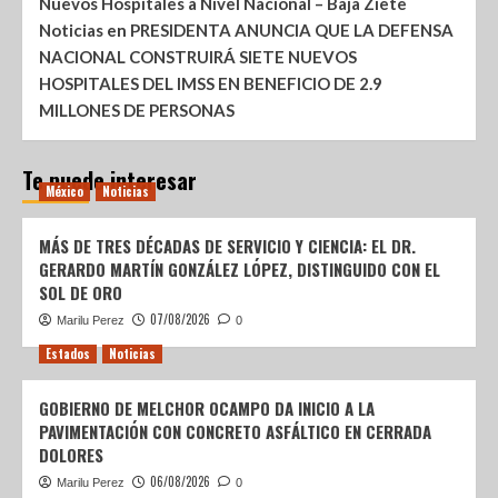
Nuevos Hospitales a Nivel Nacional – Baja Ziete
Noticias
en
PRESIDENTA ANUNCIA QUE LA DEFENSA
NACIONAL CONSTRUIRÁ SIETE NUEVOS
HOSPITALES DEL IMSS EN BENEFICIO DE 2.9
MILLONES DE PERSONAS
Te puede interesar
México
Noticias
MÁS DE TRES DÉCADAS DE SERVICIO Y CIENCIA: EL DR.
GERARDO MARTÍN GONZÁLEZ LÓPEZ, DISTINGUIDO CON EL
SOL DE ORO
07/08/2026
Marilu Perez
0
Estados
Noticias
GOBIERNO DE MELCHOR OCAMPO DA INICIO A LA
PAVIMENTACIÓN CON CONCRETO ASFÁLTICO EN CERRADA
DOLORES
06/08/2026
Marilu Perez
0