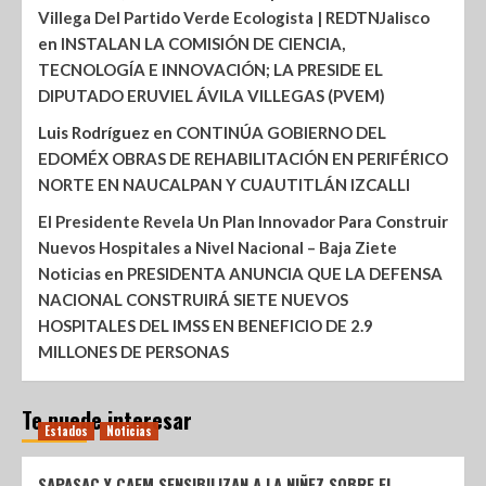
Villega Del Partido Verde Ecologista | REDTNJalisco
en
INSTALAN LA COMISIÓN DE CIENCIA,
TECNOLOGÍA E INNOVACIÓN; LA PRESIDE EL
DIPUTADO ERUVIEL ÁVILA VILLEGAS (PVEM)
Luis Rodríguez
en
CONTINÚA GOBIERNO DEL
EDOMÉX OBRAS DE REHABILITACIÓN EN PERIFÉRICO
NORTE EN NAUCALPAN Y CUAUTITLÁN IZCALLI
El Presidente Revela Un Plan Innovador Para Construir
Nuevos Hospitales a Nivel Nacional – Baja Ziete
Noticias
en
PRESIDENTA ANUNCIA QUE LA DEFENSA
NACIONAL CONSTRUIRÁ SIETE NUEVOS
HOSPITALES DEL IMSS EN BENEFICIO DE 2.9
MILLONES DE PERSONAS
Te puede interesar
Estados
Noticias
SAPASAC Y CAEM SENSIBILIZAN A LA NIÑEZ SOBRE EL