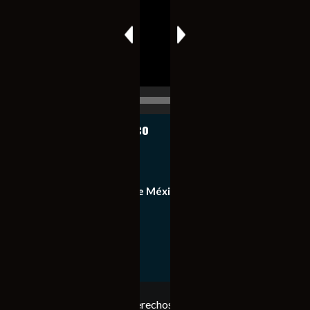
vídeo
00:00
00:17
Notiexpress de México
Contacto
Equipo de Notiexpress de México
Política de privacidad
Copyright © Todos los derechos reservados. Notiexpress