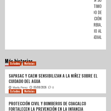
ÚLTIMO
PARTIDO DE
PREPARACIÓN
ANTE SERBIA,
PREVIO AL
MUNDIAL
Más historias
Estados
Noticias
SAPASAC Y CAEM SENSIBILIZAN A LA NIÑEZ SOBRE EL
CUIDADO DEL AGUA
05/08/2026
Marilu Perez
0
Estados
Noticias
PROTECCIÓN CIVIL Y BOMBEROS DE COACALCO
FORTALECEN LA PREVENCIÓN EN LA INFANCIA