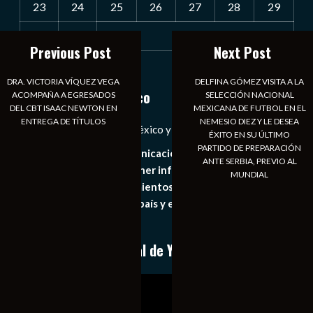
23
24
25
26
27
28
29
30
31
Previous Post
Next Post
« Jul
DRA. VICTORIA VÍQUEZ VEGA
DELFINA GÓMEZ VISITA A LA
Notiexpress de México
ACOMPAÑA A EGRESADOS
SELECCIÓN NACIONAL
DEL CBT ISAAC NEWTON EN
MEXICANA DE FUTBOL EN EL
ENTREGA DE TÍTULOS
NEMESIO DIEZ Y LE DESEA
Las Noticias Diarias de México y el Mundo a Tu Alcance
ÉXITO EN SU ÚLTIMO
PARTIDO DE PREPARACIÓN
Somos un medio de comunicación digital que tiene como
ANTE SERBIA, PREVIO AL
principal objetivo mantener informado al publico en
MUNDIAL
general de los acontecimientos mas recientes e
importantes de nuestro país y el mundo de forma eficaz,
expedita e imparcial.
Conoce nuestro canal de YouTube
Reproductor
de