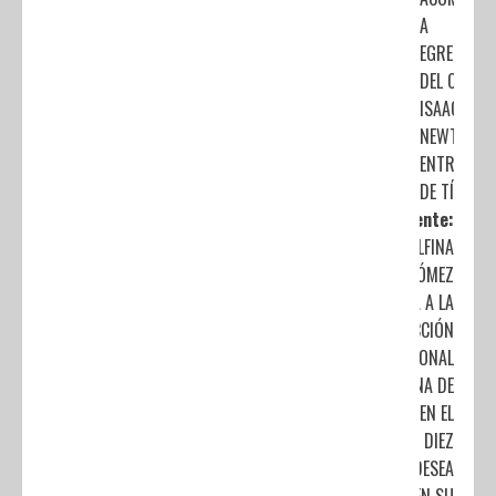
A
EGRESADO
DEL CBT
ISAAC
NEWTON E
ENTREGA
DE TÍTULO
Siguiente:
DELFINA
GÓMEZ
VISITA A LA
SELECCIÓN
NACIONAL
MEXICANA DE
FUTBOL EN EL
NEMESIO DIEZ
Y LE DESEA
ÉXITO EN SU