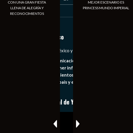
CON UNA GRAN FIESTA
MEJOR ESCENARIO ES
LLENA DE ALEGRÍA Y
PRINCESS MUNDO IMPERIAL
30
31
RECONOCIMIENTOS
« Jul
Notiexpress de México
Las Noticias Diarias de México y el Mundo a Tu Alcance
Somos un medio de comunicación digital que tiene como
principal objetivo mantener informado al publico en
general de los acontecimientos mas recientes e
importantes de nuestro país y el mundo de forma eficaz,
expedita e imparcial.
Conoce nuestro canal de YouTube
Reproductor
de
vídeo