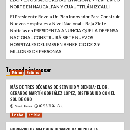
NORTE EN NAUCALPAN Y CUAUTITLÁN IZCALLI
El Presidente Revela Un Plan Innovador Para Construir
Nuevos Hospitales a Nivel Nacional – Baja Ziete
Noticias
en
PRESIDENTA ANUNCIA QUE LA DEFENSA
NACIONAL CONSTRUIRÁ SIETE NUEVOS
HOSPITALES DEL IMSS EN BENEFICIO DE 2.9
MILLONES DE PERSONAS
Te puede interesar
México
Noticias
MÁS DE TRES DÉCADAS DE SERVICIO Y CIENCIA: EL DR.
GERARDO MARTÍN GONZÁLEZ LÓPEZ, DISTINGUIDO CON EL
SOL DE ORO
07/08/2026
Marilu Perez
0
Estados
Noticias
GOBIERNO DE MELCHOR OCAMPO DA INICIO A LA