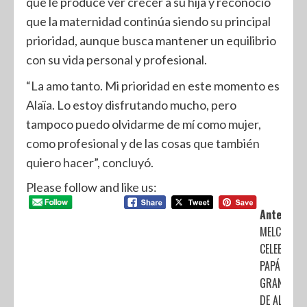
que le produce ver crecer a su hija y reconoció
que la maternidad continúa siendo su principal
prioridad, aunque busca mantener un equilibrio
con su vida personal y profesional.
“La amo tanto. Mi prioridad en este momento es
Alaïa. Lo estoy disfrutando mucho, pero
tampoco puedo olvidarme de mí como mujer,
como profesional y de las cosas que también
quiero hacer”, concluyó.
Please follow and like us:
Anterior:
MELCHOR 
CELEBRA A
PAPÁ CON 
GRAN FIEST
DE ALEGRÍA