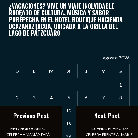
¿VACACIONES? VIVE UN VIAJE INOLVIDABLE
RODEADO DE CULTURA, MÚSICA Y SABOR
PURÉPECHA EN EL HOTEL BOUTIQUE HACIENDA
UCAZANAZTACUA, UBICADA A LA ORILLA DEL
LAGO DE PÁTZCUARO
agosto 2026
D
L
M
X
J
V
S
1
2
3
4
5
6
7
8
9
10
11
12
13
14
15
Previous Post
Next Post
16
17
18
19
20
21
22
MELCHOR OCAMPO
CUANDO EL AMOR SE
CELEBRA A MAMÁ Y PAPÁ
CELEBRA FRENTE AL MAR, EL
23
24
25
26
27
28
29