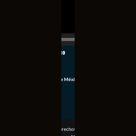
00:00
00:17
Notiexpress de México
Contacto
Equipo de Notiexpress de México
Política de privacidad
Copyright © Todos los derechos reservados. Notiexpress