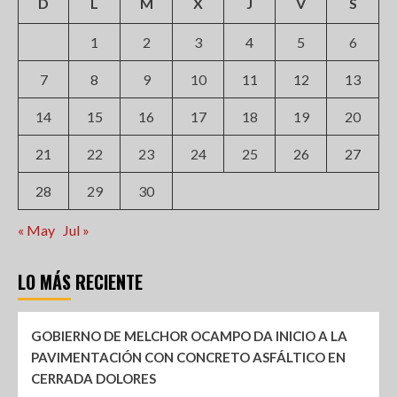
D
L
M
X
J
V
S
1
2
3
4
5
6
7
8
9
10
11
12
13
14
15
16
17
18
19
20
21
22
23
24
25
26
27
28
29
30
« May
Jul »
LO MÁS RECIENTE
GOBIERNO DE MELCHOR OCAMPO DA INICIO A LA
PAVIMENTACIÓN CON CONCRETO ASFÁLTICO EN
CERRADA DOLORES