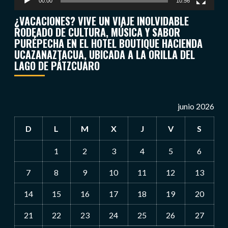
00:00
10:56
¿VACACIONES? VIVE UN VIAJE INOLVIDABLE
RODEADO DE CULTURA, MÚSICA Y SABOR
PURÉPECHA EN EL HOTEL BOUTIQUE HACIENDA
UCAZANAZTACUA, UBICADA A LA ORILLA DEL
LAGO DE PÁTZCUARO
junio 2026
D
L
M
X
J
V
S
1
2
3
4
5
6
7
8
9
10
11
12
13
14
15
16
17
18
19
20
21
22
23
24
25
26
27