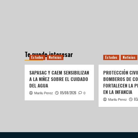
Te puede interesar
Estados
Noticias
Estados
Noticias
SAPASAC Y CAEM SENSIBILIZAN
PROTECCIÓN CIVI
A LA NIÑEZ SOBRE EL CUIDADO
BOMBEROS DE C
DEL AGUA
FORTALECEN LA P
EN LA INFANCIA
05/08/2026
Marilu Perez
0
03
Marilu Perez