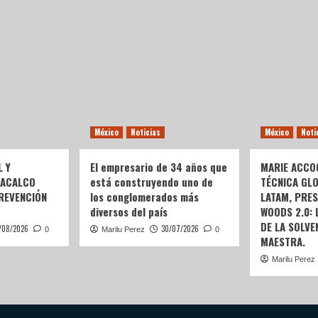
México
Noticias
México
Noti
L Y
El empresario de 34 años que
MARIE ACCOG
OACALCO
está construyendo uno de
TÉCNICA GL
REVENCIÓN
los conglomerados más
LATAM, PRE
diversos del país
WOODS 2.0:
DE LA SOLVEN
/08/2026
30/07/2026
0
Marilu Perez
0
MAESTRA.
Marilu Perez