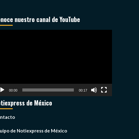
noce nuestro canal de YouTube
productor
deo
00:00
00:17
tiexpress de México
ntacto
uipo de Notiexpress de México