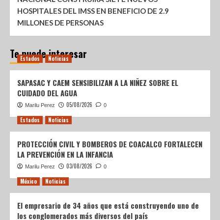
HOSPITALES DEL IMSS EN BENEFICIO DE 2.9
MILLONES DE PERSONAS
Te puede interesar
Estados
Noticias
SAPASAC Y CAEM SENSIBILIZAN A LA NIÑEZ SOBRE EL
CUIDADO DEL AGUA
05/08/2026
Marilu Perez
0
Estados
Noticias
PROTECCIÓN CIVIL Y BOMBEROS DE COACALCO FORTALECEN
LA PREVENCIÓN EN LA INFANCIA
03/08/2026
Marilu Perez
0
México
Noticias
El empresario de 34 años que está construyendo uno de
los conglomerados más diversos del país