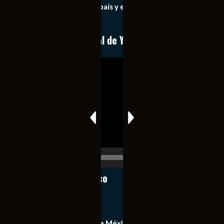
importantes de nuestro país y el mundo de forma eficaz,
expedita e imparcial.
Conoce nuestro canal de YouTube
Reproductor
de
vídeo
00:00
00:17
Notiexpress de México
Contacto
Equipo de Notiexpress de México