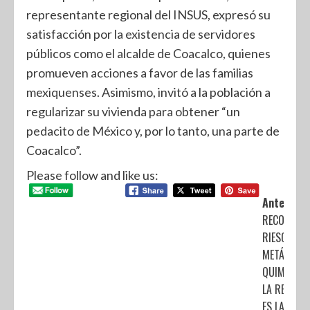
representante regional del INSUS, expresó su
satisfacción por la existencia de servidores
públicos como el alcalde de Coacalco, quienes
promueven acciones a favor de las familias
mexiquenses. Asimismo, invitó a la población a
regularizar su vivienda para obtener “un
pedacito de México y, por lo tanto, una parte de
Coacalco”.
Please follow and like us:
Anterior:
RECONOCE
RIESGOS D
METÁSTASI
QUIMIOTER
LA RESPUE
ES LA