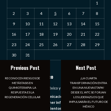
1
2
3
4
5
6
7
8
9
10
11
12
13
14
15
16
17
18
19
20
21
22
23
24
25
26
27
28
29
30
31
« Jul
Previous Post
Next Post
Notiexpress de México
RECONOCEN RIESGOS DE
¡LA CUARTA
METÁSTASIS EN
TRANSFORMACIÓN ENTRA
QUIMIOTERAPIA: LA
EN UNA NUEVA ETAPA!
Las Noticias Diarias de México y el Mundo a Tu Alcance
RESPUESTA ES LA
DESDE EL WTC SE FORJAN
Somos un medio de comunicación digital que tiene como
REGENERACIÓN CELULAR
LOS LIDERAZGOS QUE
IMPULSARÁN EL FUTURO DE
principal objetivo mantener informado al publico en
MÉXICO
general de los acontecimientos mas recientes e