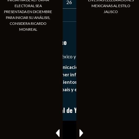
23
24
25
26
27
28
29
ELECTORAL SEA
MEXICANAS AL ESTILO
PRESENTADA EN DICIEMBRE
JALISCO
30
31
PARA INICIAR SU ANÁLISIS,
CONSIDERA RICARDO
« Jul
MONREAL
Notiexpress de México
Las Noticias Diarias de México y el Mundo a Tu Alcance
Somos un medio de comunicación digital que tiene como
principal objetivo mantener informado al publico en
general de los acontecimientos mas recientes e
importantes de nuestro país y el mundo de forma eficaz,
expedita e imparcial.
Conoce nuestro canal de YouTube
Reproductor
de