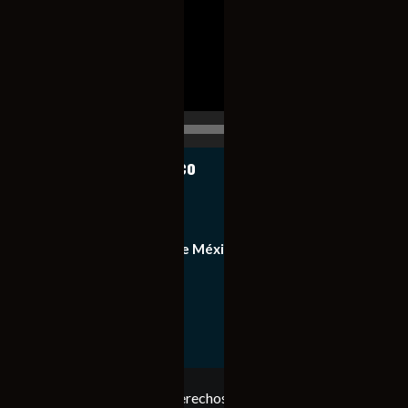
vídeo
00:00
00:17
Notiexpress de México
Contacto
Equipo de Notiexpress de México
Política de privacidad
Copyright © Todos los derechos reservados. Notiexpress