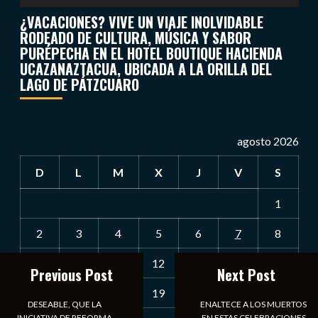
¿VACACIONES? VIVE UN VIAJE INOLVIDABLE
RODEADO DE CULTURA, MÚSICA Y SABOR
PURÉPECHA EN EL HOTEL BOUTIQUE HACIENDA
UCAZANAZTACUA, UBICADA A LA ORILLA DEL
LAGO DE PÁTZCUARO
agosto 2026
D
L
M
X
J
V
S
1
2
3
4
5
6
7
8
9
10
11
12
13
14
15
Previous Post
Next Post
16
17
18
19
20
21
22
DESEABLE, QUE LA
ENALTECE A LOS MUERTOS
INICIATIVA DE REFORMA
EN ESTAS CELEBRACIONES