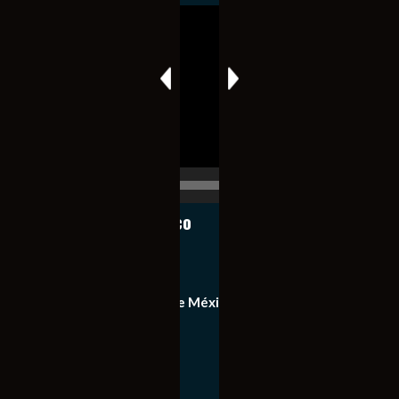
Reproductor
de
vídeo
00:00
00:17
Notiexpress de México
Contacto
Equipo de Notiexpress de México
Política de privacidad