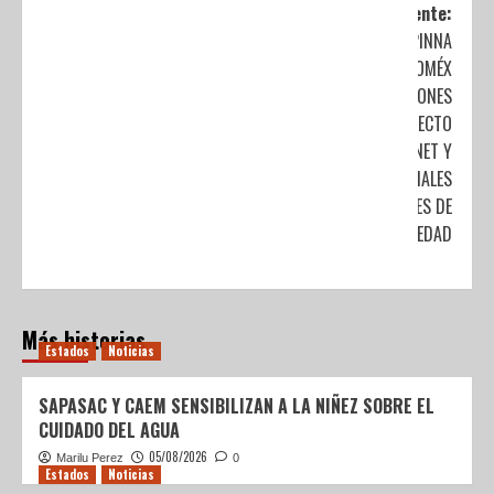
Siguiente:
EMITE SIPINNA
EDOMÉX
RECOMENDACIONES
DE USO CORRECTO
DE INTERNET Y
REDES SOCIALES
PARA MENORES DE
EDAD
Más historias
Estados
Noticias
SAPASAC Y CAEM SENSIBILIZAN A LA NIÑEZ SOBRE EL
CUIDADO DEL AGUA
05/08/2026
Marilu Perez
0
Estados
Noticias