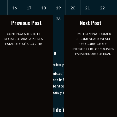
16
17
18
19
20
21
22
23
24
25
26
27
28
29
Previous Post
Next Post
30
31
CONTINÚA ABIERTO EL
EMITE SIPINNA EDOMÉX
REGISTRO PARA LA PRESEA
RECOMENDACIONES DE
« Jul
ESTADO DE MÉXICO 2018
USO CORRECTO DE
INTERNET Y REDES SOCIALES
Notiexpress de México
PARA MENORES DE EDAD
Las Noticias Diarias de México y el Mundo a Tu Alcance
Somos un medio de comunicación digital que tiene como
principal objetivo mantener informado al publico en
general de los acontecimientos mas recientes e
importantes de nuestro país y el mundo de forma eficaz,
expedita e imparcial.
Conoce nuestro canal de YouTube