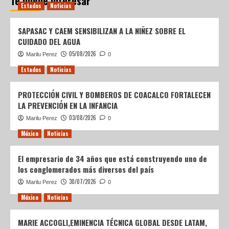
Te puede interesar
Estados
Noticias
SAPASAC Y CAEM SENSIBILIZAN A LA NIÑEZ SOBRE EL
CUIDADO DEL AGUA
05/08/2026
Marilu Perez
0
Estados
Noticias
PROTECCIÓN CIVIL Y BOMBEROS DE COACALCO FORTALECEN
LA PREVENCIÓN EN LA INFANCIA
03/08/2026
Marilu Perez
0
México
Noticias
El empresario de 34 años que está construyendo uno de
los conglomerados más diversos del país
30/07/2026
Marilu Perez
0
México
Noticias
MARIE ACCOGLI,EMINENCIA TÉCNICA GLOBAL DESDE LATAM,