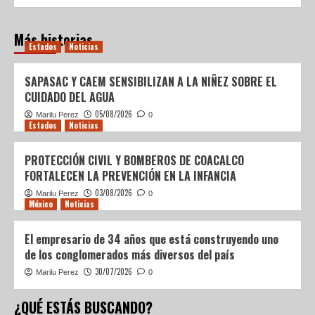
Más historias
Estados
Noticias
SAPASAC Y CAEM SENSIBILIZAN A LA NIÑEZ SOBRE EL
CUIDADO DEL AGUA
05/08/2026
Marilu Perez
0
Estados
Noticias
PROTECCIÓN CIVIL Y BOMBEROS DE COACALCO
FORTALECEN LA PREVENCIÓN EN LA INFANCIA
03/08/2026
Marilu Perez
0
México
Noticias
El empresario de 34 años que está construyendo uno
de los conglomerados más diversos del país
30/07/2026
Marilu Perez
0
¿QUÉ ESTÁS BUSCANDO?