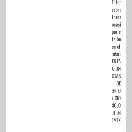
Enfermeda
crónicas n
transmisib
ocasionan 
por ciento 
fallecimie
en el mund
Siguiente:
AUMENTA
EXPEDICIÓN
DE ACTAS
DE
NACIMIENTO
POR INICIO
DEL CICLO
ESCOLAR EN
EDOMÉX