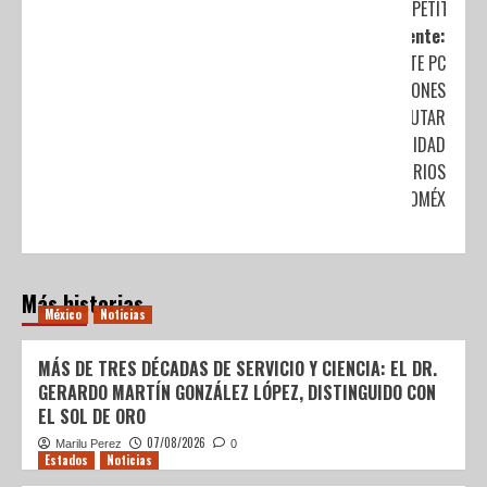
PETITORIO
Siguiente:
EMITE PC
RECOMENDACIONES
PARA DISFRUTAR
CON SEGURIDAD
FESTEJOS PATRIOS
EN EDOMÉX
Más historias
México
Noticias
MÁS DE TRES DÉCADAS DE SERVICIO Y CIENCIA: EL DR.
GERARDO MARTÍN GONZÁLEZ LÓPEZ, DISTINGUIDO CON
EL SOL DE ORO
07/08/2026
Marilu Perez
0
Estados
Noticias