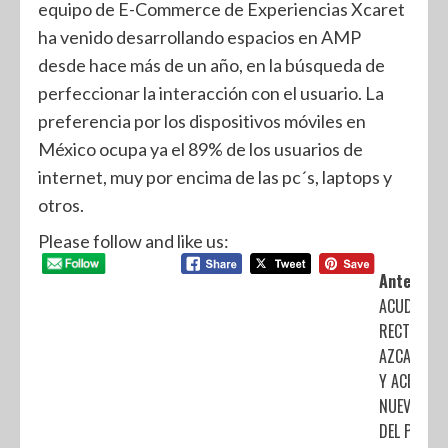
equipo de E-Commerce de Experiencias Xcaret
ha venido desarrollando espacios en AMP
desde hace más de un año, en la búsqueda de
perfeccionar la interacción con el usuario. La
preferencia por los dispositivos móviles en
México ocupa ya el 89% de los usuarios de
internet, muy por encima de las pc´s, laptops y
otros.
Please follow and like us:
Anterior:
ACUDE EL
RECTOR AL
AZCAPOTZ
Y ACEPTA 
NUEVE PU
DEL PLIEGO