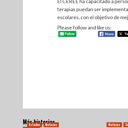
El CEREE ha capacitado a person
terapias puedan ser implementad
escolares, con el objetivo de me
Please follow and like us:
Más historias
Estados
Noticias
Noticias
S