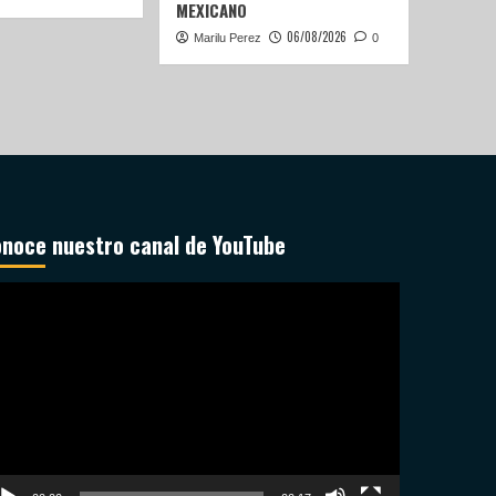
MEXICANO
06/08/2026
Marilu Perez
0
noce nuestro canal de YouTube
productor
deo