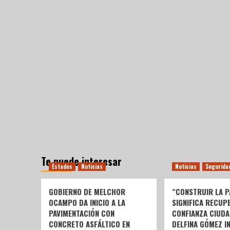
Te puede interesar
Estados
Noticias
Noticias
Segurida
GOBIERNO DE MELCHOR
“CONSTRUIR LA P
OCAMPO DA INICIO A LA
SIGNIFICA RECUP
PAVIMENTACIÓN CON
CONFIANZA CIUDA
CONCRETO ASFÁLTICO EN
DELFINA GÓMEZ I