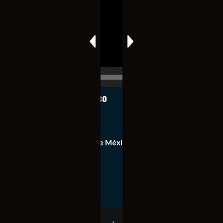
vídeo
00:00
00:17
Notiexpress de México
Contacto
Equipo de Notiexpress de México
Política de privacidad