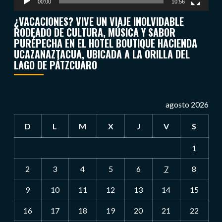
00:00
10:56
¿VACACIONES? VIVE UN VIAJE INOLVIDABLE
RODEADO DE CULTURA, MÚSICA Y SABOR
PURÉPECHA EN EL HOTEL BOUTIQUE HACIENDA
UCAZANAZTACUA, UBICADA A LA ORILLA DEL
LAGO DE PÁTZCUARO
agosto 2026
D
L
M
X
J
V
S
1
2
3
4
5
6
7
8
9
10
11
12
13
14
15
16
17
18
19
20
21
22