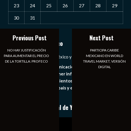
23
24
25
26
27
28
29
30
31
« Jul
Previous Post
Next Post
Notiexpress de México
NO HAY JUSTIFICACIÓN
PARTICIPA CARIBE
PARA AUMENTAR EL PRECIO
MEXICANO EN WORLD
Las Noticias Diarias de México y el Mundo a Tu Alcance
DE LA TORTILLA: PROFECO
TRAVEL MARKET, VERSIÓN
Somos un medio de comunicación digital que tiene como
DIGITAL
principal objetivo mantener informado al publico en
general de los acontecimientos mas recientes e
importantes de nuestro país y el mundo de forma eficaz,
expedita e imparcial.
Conoce nuestro canal de YouTube
Reproductor
de