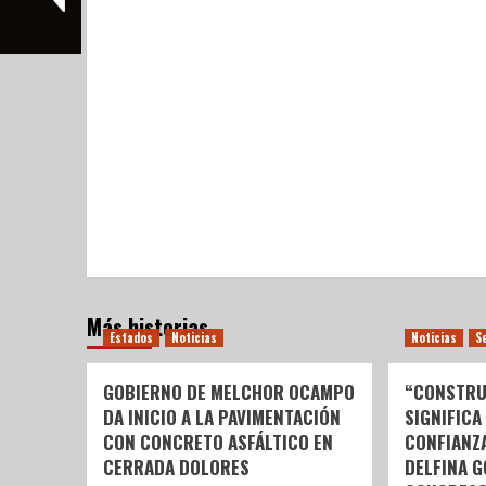
Más historias
Estados
Noticias
Noticias
S
GOBIERNO DE MELCHOR OCAMPO
“CONSTRU
DA INICIO A LA PAVIMENTACIÓN
SIGNIFICA
CON CONCRETO ASFÁLTICO EN
CONFIANZ
CERRADA DOLORES
DELFINA 