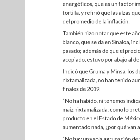
energéticos, que es un factor im
tortilla, y refirió que las alzas q
del promedio de la inflación.
También hizo notar que este año
blanco, que se da en Sinaloa, inc
pasado; además de que el precio
acopiado, estuvo por abajo al de
Indicó que Gruma y Minsa, los do
nixtamalizada, no han tenido aum
finales de 2019.
“No ha habido, ni tenemos indic
maíz nixtamalizada, como lo pre
producto en el Estado de México,
aumentado nada, ¿por qué van a 
“No hay una sola agrupación de f