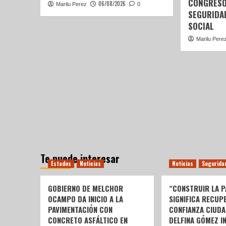
CONGRESO
06/08/2026
Marilu Perez
0
SEGURIDA
SOCIAL
Marilu Pere
Te puede interesar
Estados
Noticias
Noticias
Segurida
GOBIERNO DE MELCHOR
“CONSTRUIR LA P
OCAMPO DA INICIO A LA
SIGNIFICA RECUP
PAVIMENTACIÓN CON
CONFIANZA CIUDA
CONCRETO ASFÁLTICO EN
DELFINA GÓMEZ I