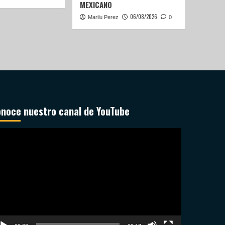
MEXICANO
06/08/2026
Marilu Perez
0
noce nuestro canal de YouTube
productor
deo