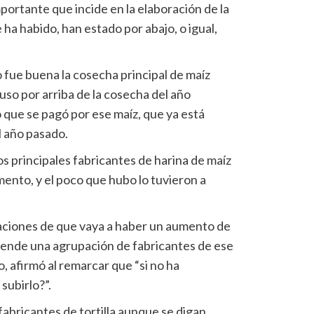
portante que incide en la elaboración de la
ue ha habido, han estado por abajo, o igual,
 fue buena la cosecha principal de maíz
luso por arriba de la cosecha del año
 que se pagó por ese maíz, que ya está
l año pasado.
s principales fabricantes de harina de maíz
ento, y el poco que hubo lo tuvieron a
aciones de que vaya a haber un aumento de
tende una agrupación de fabricantes de ese
 afirmó al remarcar que “si no ha
subirlo?”.
abricantes de tortilla aunque se digan