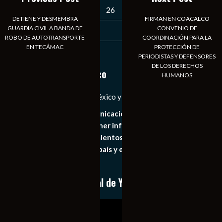
23
24
25
26
27
28
29
DETIENE Y DESMEMBRA
FIRMAN EN COACALCO
GUARDIA CIVIL A BANDA DE
CONVENIO DE
30
31
ROBO DE AUTOTRANSPORTE
COORDINACIÓN PARA LA
EN TECÁMAC
PROTECCIÓN DE
« Jul
PERIODISTAS Y DEFENSORES
DE LOS DERECHOS
Notiexpress de México
HUMANOS
Las Noticias Diarias de México y el Mundo a Tu Alcance
Somos un medio de comunicación digital que tiene como
principal objetivo mantener informado al publico en
general de los acontecimientos mas recientes e
importantes de nuestro país y el mundo de forma eficaz,
expedita e imparcial.
Conoce nuestro canal de YouTube
Reproductor
de