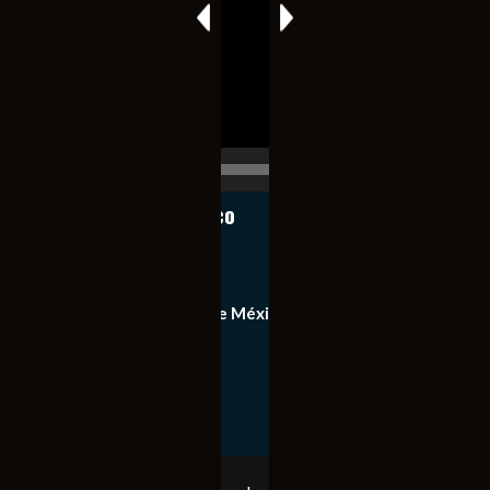
vídeo
00:00
00:17
Notiexpress de México
Contacto
Equipo de Notiexpress de México
Política de privacidad