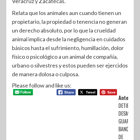
Veracruz y Zacatecas.
Relata que los animales aun cuando tienen un
propietario, la propiedad o tenencia no generan
un derecho absoluto, por lo que la crueldad
animal implica desde la negligencia en cuidados
básicos hasta el sufrimiento, humillación, dolor
físico o psicológico a un animal de compañía,
urbano o silvestres y estos pueden ser ejercidos
de manera dolosa o culposa.
Please follow and like us:
Anterior:
DETIENE Y
DESMEMBR
GUARDIA CI
BANDA DE 
DE