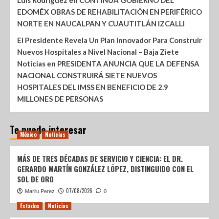
Luis Rodríguez
en
CONTINÚA GOBIERNO DEL
EDOMÉX OBRAS DE REHABILITACIÓN EN PERIFÉRICO
NORTE EN NAUCALPAN Y CUAUTITLÁN IZCALLI
El Presidente Revela Un Plan Innovador Para Construir
Nuevos Hospitales a Nivel Nacional – Baja Ziete
Noticias
en
PRESIDENTA ANUNCIA QUE LA DEFENSA
NACIONAL CONSTRUIRÁ SIETE NUEVOS
HOSPITALES DEL IMSS EN BENEFICIO DE 2.9
MILLONES DE PERSONAS
Te puede interesar
México
Noticias
MÁS DE TRES DÉCADAS DE SERVICIO Y CIENCIA: EL DR.
GERARDO MARTÍN GONZÁLEZ LÓPEZ, DISTINGUIDO CON EL
SOL DE ORO
07/08/2026
Marilu Perez
0
Estados
Noticias