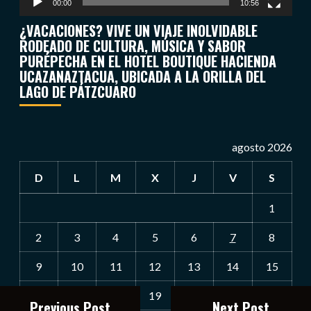
00:00
10:56
¿VACACIONES? VIVE UN VIAJE INOLVIDABLE
RODEADO DE CULTURA, MÚSICA Y SABOR
PURÉPECHA EN EL HOTEL BOUTIQUE HACIENDA
UCAZANAZTACUA, UBICADA A LA ORILLA DEL
LAGO DE PÁTZCUARO
agosto 2026
D
L
M
X
J
V
S
1
2
3
4
5
6
7
8
9
10
11
12
13
14
15
16
17
18
19
20
21
22
Previous Post
Next Post