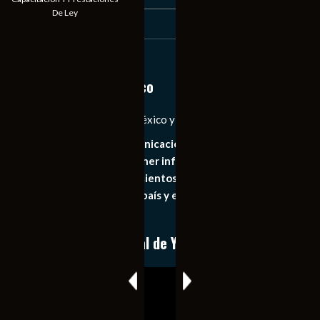
De Ley
30
31
« Jul
Notiexpress de México
Las Noticias Diarias de México y el Mundo a Tu Alcance
Somos un medio de comunicación digital que tiene como
principal objetivo mantener informado al publico en
general de los acontecimientos mas recientes e
importantes de nuestro país y el mundo de forma eficaz,
expedita e imparcial.
Conoce nuestro canal de YouTube
Reproductor
de
vídeo