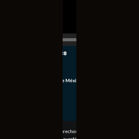
00:00
00:17
Notiexpress de México
Contacto
Equipo de Notiexpress de México
Política de privacidad
Copyright © Todos los derechos reservados. Notiexpress
de México 2023
|
CoverNews
por AF themes.