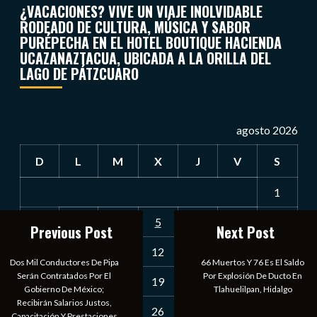
¿VACACIONES? VIVE UN VIAJE INOLVIDABLE
RODEADO DE CULTURA, MÚSICA Y SABOR
PURÉPECHA EN EL HOTEL BOUTIQUE HACIENDA
UCAZANAZTACUA, UBICADA A LA ORILLA DEL
LAGO DE PÁTZCUARO
agosto 2026
D
L
M
X
J
V
S
1
2
3
4
5
6
7
8
Previous Post
Next Post
9
10
11
12
13
14
15
Dos Mil Conductores De Pipa
66 Muertos Y 76 Es El Saldo
Serán Contratados Por El
Por Explosión De Ducto En
16
17
18
19
20
21
22
Gobierno De México;
Tlahuelilpan, Hidalgo
Recibirán Salarios Justos,
23
24
25
26
27
28
29
Capacitación Y Prestaciones