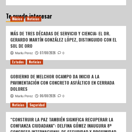
Te puede interesar
México
Noticias
MÁS DE TRES DÉCADAS DE SERVICIO Y CIENCIA: EL DR.
GERARDO MARTÍN GONZÁLEZ LÓPEZ, DISTINGUIDO CON EL
SOL DE ORO
07/08/2026
Marilu Perez
0
Estados
Noticias
GOBIERNO DE MELCHOR OCAMPO DA INICIO A LA
PAVIMENTACIÓN CON CONCRETO ASFÁLTICO EN CERRADA
DOLORES
06/08/2026
Marilu Perez
0
Noticias
Seguridad
“CONSTRUIR LA PAZ TAMBIÉN SIGNIFICA RECUPERAR LA
CONFIANZA CIUDADANA”: DELFINA GÓMEZ INAUGURA 8º
CONGRESO INTERNACIONAL DE SEGURIDAD Y PROXIMIDAD