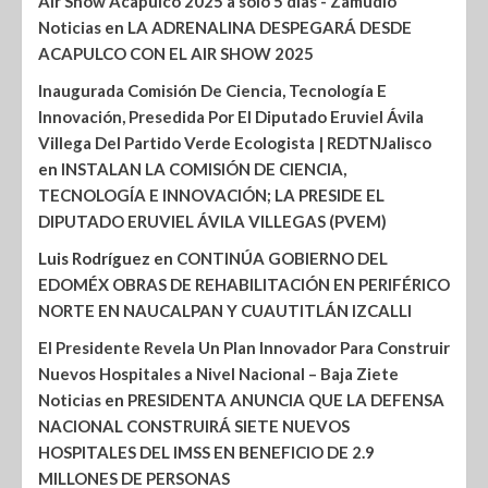
Air Show Acapulco 2025 a solo 5 días - Zamudio
Noticias
en
LA ADRENALINA DESPEGARÁ DESDE
ACAPULCO CON EL AIR SHOW 2025
Inaugurada Comisión De Ciencia, Tecnología E
Innovación, Presedida Por El Diputado Eruviel Ávila
Villega Del Partido Verde Ecologista | REDTNJalisco
en
INSTALAN LA COMISIÓN DE CIENCIA,
TECNOLOGÍA E INNOVACIÓN; LA PRESIDE EL
DIPUTADO ERUVIEL ÁVILA VILLEGAS (PVEM)
Luis Rodríguez
en
CONTINÚA GOBIERNO DEL
EDOMÉX OBRAS DE REHABILITACIÓN EN PERIFÉRICO
NORTE EN NAUCALPAN Y CUAUTITLÁN IZCALLI
El Presidente Revela Un Plan Innovador Para Construir
Nuevos Hospitales a Nivel Nacional – Baja Ziete
Noticias
en
PRESIDENTA ANUNCIA QUE LA DEFENSA
NACIONAL CONSTRUIRÁ SIETE NUEVOS
HOSPITALES DEL IMSS EN BENEFICIO DE 2.9
MILLONES DE PERSONAS