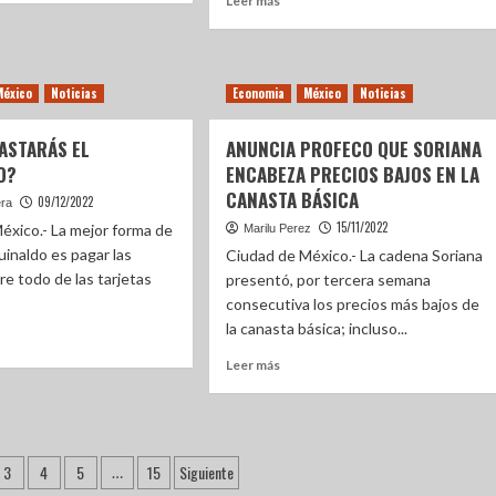
Leer más
México
Noticias
Economia
México
Noticias
ASTARÁS EL
ANUNCIA PROFECO QUE SORIANA
O?
ENCABEZA PRECIOS BAJOS EN LA
CANASTA BÁSICA
09/12/2022
era
15/11/2022
éxico.- La mejor forma de
Marilu Perez
guinaldo es pagar las
Ciudad de México.- La cadena Soriana
re todo de las tarjetas
presentó, por tercera semana
consecutiva los precios más bajos de
la canasta básica; incluso...
Leer más
3
4
5
15
Siguiente
…