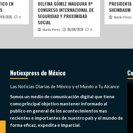
ICO EN
DELFINA GÓMEZ INAUGURA 8º
PRESIDENTA
S
CONGRESO INTERNACIONAL DE
SHEINBAUM
SEGURIDAD Y PROXIMIDAD
/08/2026
0
Marilu Perez
SOCIAL
06/08/2026
Marilu Perez
0
Notiexpress de México
Co
Re
Las Noticias Diarias de México y el Mundo a Tu Alcance
de
Somos un medio de comunicación digital que tiene
ví
como principal objetivo mantener informado al
publico en general de los acontecimientos mas
recientes e importantes de nuestro país y el mundo de
forma eficaz, expedita e imparcial.