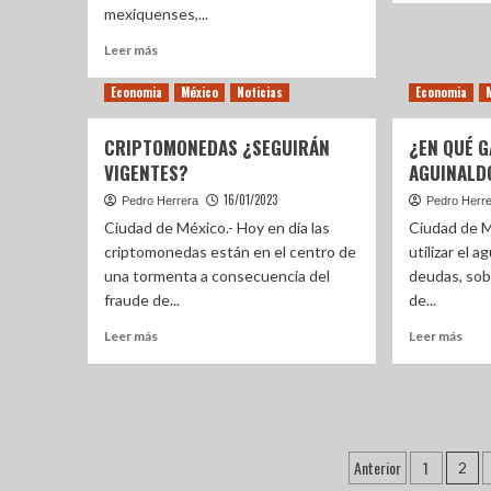
mexiquenses,...
Leer más
Economia
México
Noticias
Economia
CRIPTOMONEDAS ¿SEGUIRÁN
¿EN QUÉ G
VIGENTES?
AGUINALD
16/01/2023
Pedro Herrera
Pedro Herr
Ciudad de México.- Hoy en día las
Ciudad de M
criptomonedas están en el centro de
utilizar el a
una tormenta a consecuencia del
deudas, sob
fraude de...
de...
Leer más
Leer más
Anterior
1
2