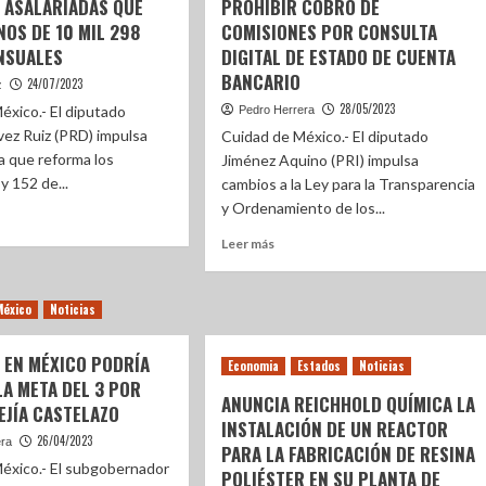
 ASALARIADAS QUE
PROHIBIR COBRO DE
OS DE 10 MIL 298
COMISIONES POR CONSULTA
NSUALES
DIGITAL DE ESTADO DE CUENTA
BANCARIO
24/07/2023
z
28/05/2023
éxico.- El diputado
Pedro Herrera
ez Ruiz (PRD) impulsa
Cuidad de México.- El diputado
va que reforma los
Jiménez Aquino (PRI) impulsa
 y 152 de...
cambios a la Ley para la Transparencia
y Ordenamiento de los...
Leer más
México
Noticias
 EN MÉXICO PODRÍA
Economia
Estados
Noticias
LA META DEL 3 POR
ANUNCIA REICHHOLD QUÍMICA LA
EJÍA CASTELAZO
INSTALACIÓN DE UN REACTOR
26/04/2023
era
PARA LA FABRICACIÓN DE RESINA
éxico.- El subgobernador
POLIÉSTER EN SU PLANTA DE