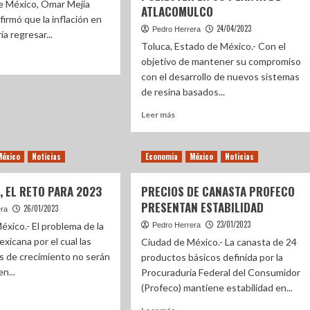
e México, Omar Mejía
ATLACOMULCO
firmó que la inflación en
24/04/2023
Pedro Herrera
a regresar...
Toluca, Estado de México.- Con el
objetivo de mantener su compromiso
con el desarrollo de nuevos sistemas
de resina basados...
Leer más
México
Noticias
Economia
México
Noticias
, EL RETO PARA 2023
PRECIOS DE CANASTA PROFECO
PRESENTAN ESTABILIDAD
26/01/2023
era
23/01/2023
éxico.- El problema de la
Pedro Herrera
xicana por el cual las
Ciudad de México.- La canasta de 24
s de crecimiento no serán
productos básicos definida por la
n...
Procuraduría Federal del Consumidor
(Profeco) mantiene estabilidad en...