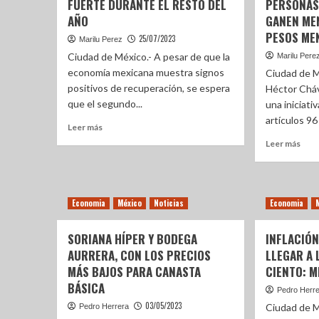
FUERTE DURANTE EL RESTO DEL
PERSONAS
AÑO
GANEN MEN
PESOS ME
25/07/2023
Marilu Perez
Ciudad de México.- A pesar de que la
Marilu Pere
economía mexicana muestra signos
Ciudad de M
positivos de recuperación, se espera
Héctor Cháv
que el segundo...
una iniciati
artículos 96
Leer más
Leer más
Economia
México
Noticias
Economia
SORIANA HÍPER Y BODEGA
INFLACIÓN
AURRERA, CON LOS PRECIOS
LLEGAR A 
MÁS BAJOS PARA CANASTA
CIENTO: M
BÁSICA
Pedro Herr
03/05/2023
Ciudad de M
Pedro Herrera