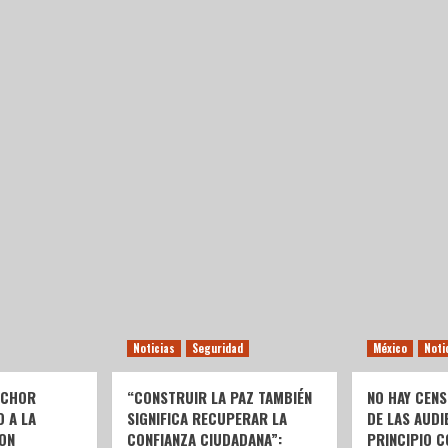
Noticias
Seguridad
México
Noti
LCHOR
“CONSTRUIR LA PAZ TAMBIÉN
NO HAY CENS
O A LA
SIGNIFICA RECUPERAR LA
DE LAS AUDI
ON
CONFIANZA CIUDADANA”:
PRINCIPIO C