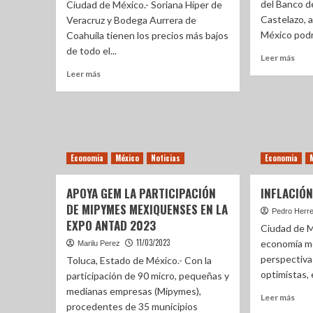
del Banco d
Ciudad de México.- Soriana Híper de
Castelazo, a
Veracruz y Bodega Aurrera de
México podrí
Coahuila tienen los precios más bajos
de todo el...
Leer más
Leer más
Economia
México
Noticias
Economia
APOYA GEM LA PARTICIPACIÓN
INFLACIÓN
DE MIPYMES MEXIQUENSES EN LA
Pedro Herr
EXPO ANTAD 2023
Ciudad de M
11/03/2023
economía me
Marilu Perez
perspectiva
Toluca, Estado de México.- Con la
optimistas, e
participación de 90 micro, pequeñas y
medianas empresas (Mipymes),
Leer más
procedentes de 35 municipios