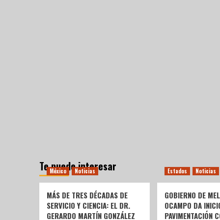
Te puede interesar
México
Noticias
Estados
Noticias
MÁS DE TRES DÉCADAS DE
GOBIERNO DE ME
SERVICIO Y CIENCIA: EL DR.
OCAMPO DA INICI
GERARDO MARTÍN GONZÁLEZ
PAVIMENTACIÓN C