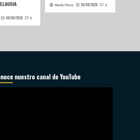
 CLAUDIA
06/08/2026
Marilu Perez
0
06/08/2026
0
noce nuestro canal de YouTube
productor
deo