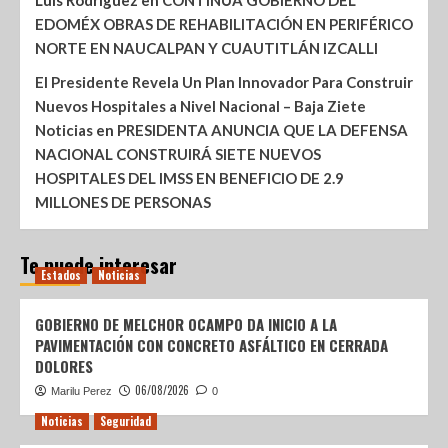
Luis Rodríguez
en
CONTINÚA GOBIERNO DEL
EDOMÉX OBRAS DE REHABILITACIÓN EN PERIFÉRICO
NORTE EN NAUCALPAN Y CUAUTITLÁN IZCALLI
El Presidente Revela Un Plan Innovador Para Construir
Nuevos Hospitales a Nivel Nacional – Baja Ziete
Noticias
en
PRESIDENTA ANUNCIA QUE LA DEFENSA
NACIONAL CONSTRUIRÁ SIETE NUEVOS
HOSPITALES DEL IMSS EN BENEFICIO DE 2.9
MILLONES DE PERSONAS
Te puede interesar
Estados
Noticias
GOBIERNO DE MELCHOR OCAMPO DA INICIO A LA
PAVIMENTACIÓN CON CONCRETO ASFÁLTICO EN CERRADA
DOLORES
06/08/2026
Marilu Perez
0
Noticias
Seguridad