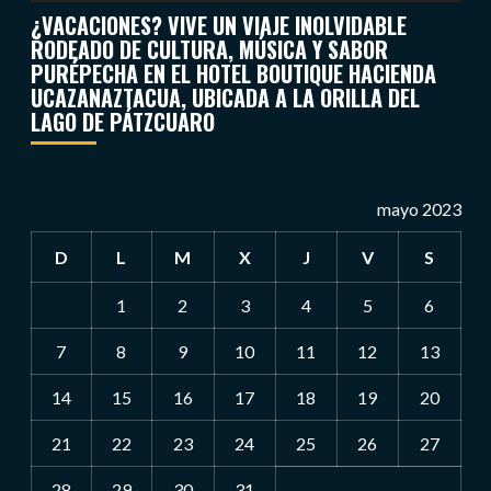
¿VACACIONES? VIVE UN VIAJE INOLVIDABLE
RODEADO DE CULTURA, MÚSICA Y SABOR
PURÉPECHA EN EL HOTEL BOUTIQUE HACIENDA
UCAZANAZTACUA, UBICADA A LA ORILLA DEL
LAGO DE PÁTZCUARO
mayo 2023
D
L
M
X
J
V
S
1
2
3
4
5
6
7
8
9
10
11
12
13
14
15
16
17
18
19
20
21
22
23
24
25
26
27
28
29
30
31