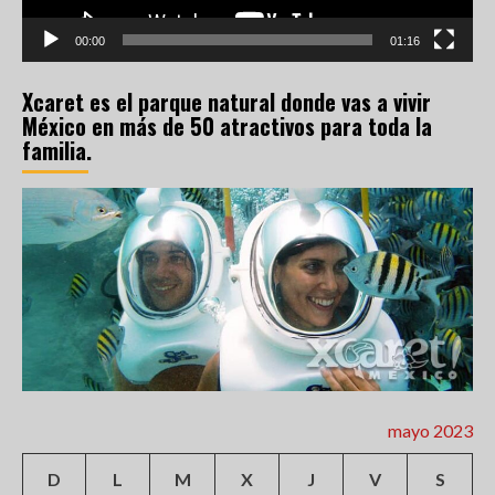
00:00
01:16
Xcaret es el parque natural donde vas a vivir
México en más de 50 atractivos para toda la
familia.
mayo 2023
D
L
M
X
J
V
S