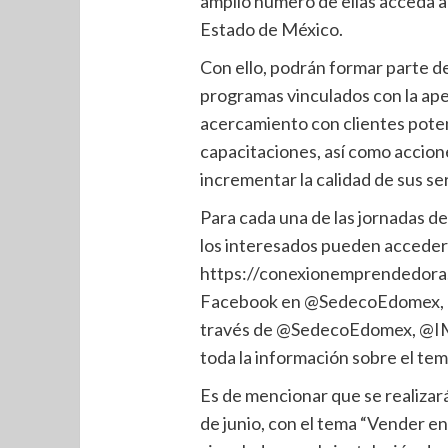
amplio número de ellas acceda a
Estado de México.
Con ello, podrán formar parte del
programas vinculados con la ap
acercamiento con clientes pote
capacitaciones, así como accio
incrementar la calidad de sus ser
Para cada una de las jornadas de
los interesados pueden acceder
https://conexionemprendedora.e
Facebook en @SedecoEdomex, 
través de @SedecoEdomex, @I
toda la información sobre el tem
Es de mencionar que se realizará
de junio, con el tema “Vender e