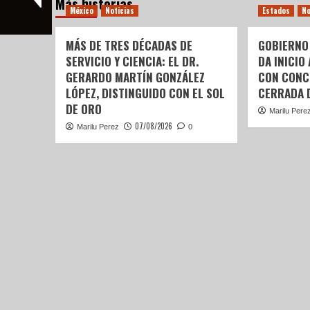
Más historias
México
Noticias
Estados
No
MÁS DE TRES DÉCADAS DE
GOBIERNO
SERVICIO Y CIENCIA: EL DR.
DA INICIO
GERARDO MARTÍN GONZÁLEZ
CON CONC
LÓPEZ, DISTINGUIDO CON EL SOL
CERRADA 
DE ORO
Marilu Pere
07/08/2026
Marilu Perez
0