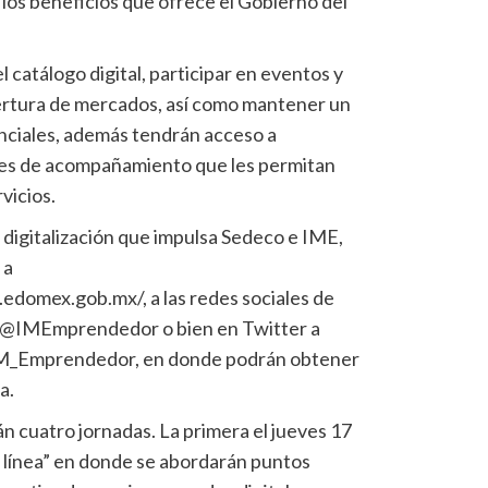
 los beneficios que ofrece el Gobierno del
 catálogo digital, participar en eventos y
ertura de mercados, así como mantener un
nciales, además tendrán acceso a
nes de acompañamiento que les permitan
vicios.
 digitalización que impulsa Sedeco e IME,
 a
domex.gob.mx/, a las redes sociales de
@IMEmprendedor o bien en Twitter a
M_Emprendedor, en donde podrán obtener
a.
n cuatro jornadas. La primera el jueves 17
n línea” en donde se abordarán puntos