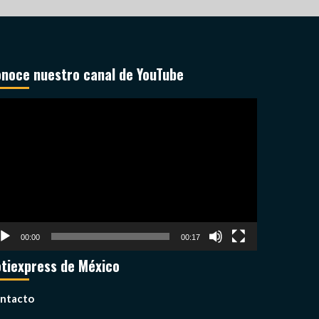
noce nuestro canal de YouTube
productor
deo
00:00
00:17
tiexpress de México
ntacto