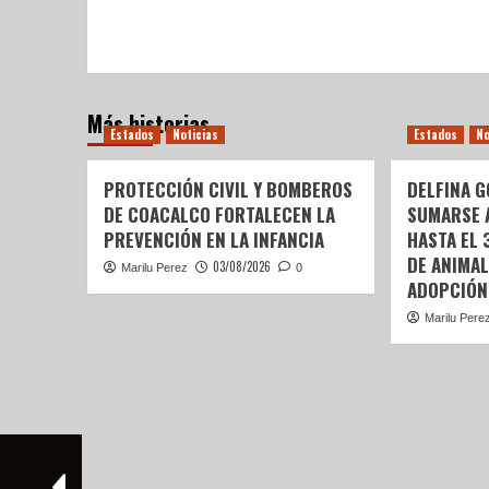
Más historias
Estados
Noticias
Estados
No
PROTECCIÓN CIVIL Y BOMBEROS
DELFINA G
DE COACALCO FORTALECEN LA
SUMARSE 
PREVENCIÓN EN LA INFANCIA
HASTA EL 
DE ANIMAL
03/08/2026
Marilu Perez
0
ADOPCIÓN
Marilu Pere