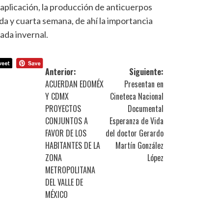
u aplicación, la producción de anticuerpos
nda y cuarta semana, de ahí la importancia
rada invernal.
Anterior:
Siguiente:
ACUERDAN EDOMÉX
Presentan en
Y CDMX
Cineteca Nacional
PROYECTOS
Documental
CONJUNTOS A
Esperanza de Vida
FAVOR DE LOS
del doctor Gerardo
HABITANTES DE LA
Martín González
ZONA
López
METROPOLITANA
DEL VALLE DE
MÉXICO