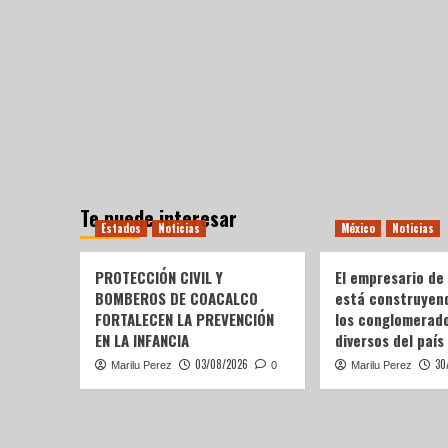
Te puede interesar
Estados
Noticias
México
Noticias
PROTECCIÓN CIVIL Y
El empresario de
BOMBEROS DE COACALCO
está construyen
FORTALECEN LA PREVENCIÓN
los conglomerad
EN LA INFANCIA
diversos del país
03/08/2026
30
Marilu Perez
0
Marilu Perez