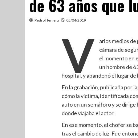
de 63 años que l
Pedro Herrera
05/04/2019
V
arios medios de
cámara de segur
el momento en el
un hombre de 63
hospital, y abandonó el lugar de 
En la grabación, publicada por 
cómo la víctima, identificada c
auto en un semáforo y se dirige 
donde viajaba el actor.
En ese momento, el chofer se b
tras el cambio de luz. Fue enton