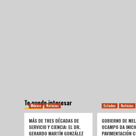
Te puede interesar
México
Noticias
Estados
Noticias
MÁS DE TRES DÉCADAS DE
GOBIERNO DE ME
SERVICIO Y CIENCIA: EL DR.
OCAMPO DA INICI
GERARDO MARTÍN GONZÁLEZ
PAVIMENTACIÓN C