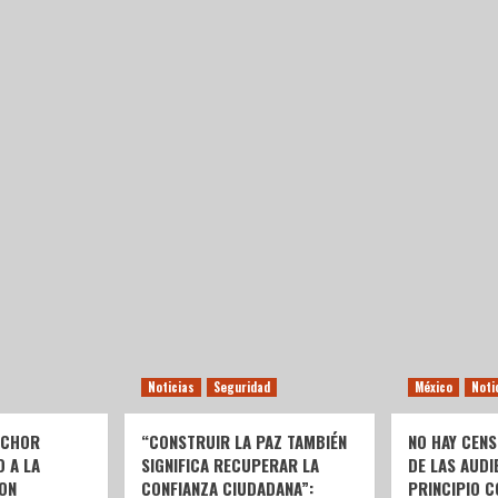
Noticias
Seguridad
México
Noti
LCHOR
“CONSTRUIR LA PAZ TAMBIÉN
NO HAY CENS
O A LA
SIGNIFICA RECUPERAR LA
DE LAS AUDI
ON
CONFIANZA CIUDADANA”:
PRINCIPIO C