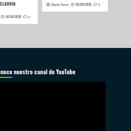
 CLAUDIA
06/08/2026
Marilu Perez
0
06/08/2026
0
noce nuestro canal de YouTube
productor
deo