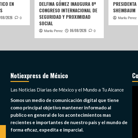
ICO EN
DELFINA GÓMEZ INAUGURA 8º
PRESIDENTA
S
CONGRESO INTERNACIONAL DE
SHEINBAUM
SEGURIDAD Y PROXIMIDAD
/08/2026
0
Marilu Perez
SOCIAL
06/08/2026
Marilu Perez
0
Notiexpress de México
Co
Re
Las Noticias Diarias de México y el Mundo a Tu Alcance
de
Somos un medio de comunicación digital que tiene
ví
como principal objetivo mantener informado al
publico en general de los acontecimientos mas
recientes e importantes de nuestro país y el mundo de
forma eficaz, expedita e imparcial.