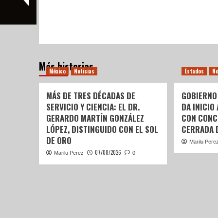
Más historias
México
Noticias
Estados
No
MÁS DE TRES DÉCADAS DE
GOBIERNO
SERVICIO Y CIENCIA: EL DR.
DA INICIO
GERARDO MARTÍN GONZÁLEZ
CON CONC
LÓPEZ, DISTINGUIDO CON EL SOL
CERRADA 
DE ORO
Marilu Pere
07/08/2026
Marilu Perez
0