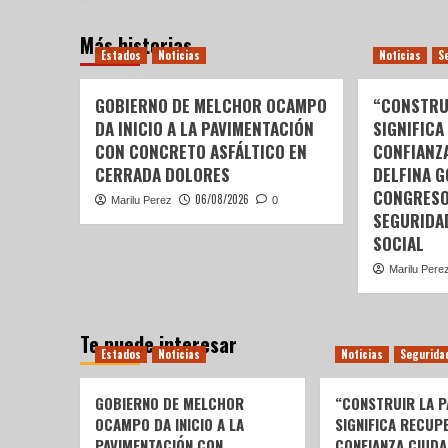
Más historias
Estados
Noticias
Noticias
S
GOBIERNO DE MELCHOR OCAMPO
“CONSTRU
DA INICIO A LA PAVIMENTACIÓN
SIGNIFICA
CON CONCRETO ASFÁLTICO EN
CONFIANZ
CERRADA DOLORES
DELFINA 
CONGRESO
06/08/2026
Marilu Perez
0
SEGURIDA
SOCIAL
Marilu Pere
Te puede interesar
Estados
Noticias
Noticias
Segurida
GOBIERNO DE MELCHOR
“CONSTRUIR LA P
OCAMPO DA INICIO A LA
SIGNIFICA RECUP
PAVIMENTACIÓN CON
CONFIANZA CIUDA