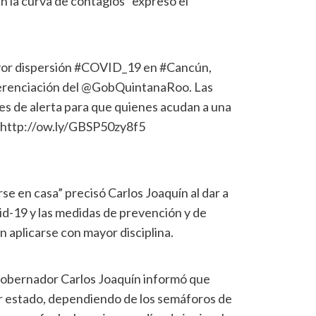
en la curva de contagios” expresó el
ayor dispersión #COVID_19 en #Cancún,
ferenciación del @GobQuintanaRoo. Las
s de alerta para que quienes acudan a una
: http://ow.ly/GBSP50zy8f5
e en casa” precisó Carlos Joaquín al dar a
id-19 y las medidas de prevención y de
 aplicarse con mayor disciplina.
l gobernador Carlos Joaquín informó que
r estado, dependiendo de los semáforos de