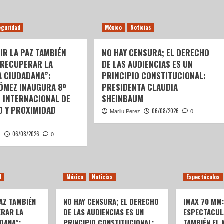
eguridad
México
Noticias
IR LA PAZ TAMBIÉN
NO HAY CENSURA; EL DERECHO
 RECUPERAR LA
DE LAS AUDIENCIAS ES UN
A CIUDADANA”:
PRINCIPIO CONSTITUCIONAL:
GÓMEZ INAUGURA 8º
PRESIDENTA CLAUDIA
 INTERNACIONAL DE
SHEINBAUM
D Y PROXIMIDAD
06/08/2026
Marilu Perez
0
06/08/2026
z
0
d
México
Noticias
Espectáculos
AZ TAMBIÉN
NO HAY CENSURA; EL DERECHO
IMAX 70 MM
ERAR LA
DE LAS AUDIENCIAS ES UN
ESPECTACUL
DANA”:
PRINCIPIO CONSTITUCIONAL:
TAMBIÉN EL