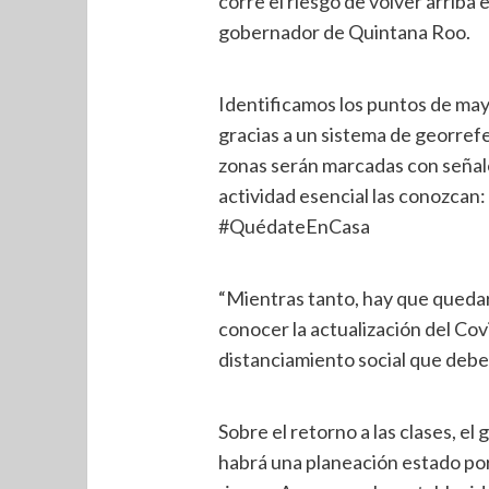
corre el riesgo de volver arriba 
gobernador de Quintana Roo.
Identificamos los puntos de m
gracias a un sistema de georre
zonas serán marcadas con señale
actividad esencial las conozcan
#QuédateEnCasa
“Mientras tanto, hay que quedars
conocer la actualización del Cov
distanciamiento social que deben
Sobre el retorno a las clases, e
habrá una planeación estado po