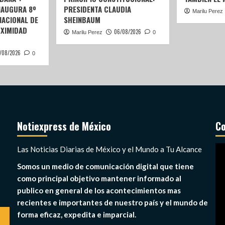
NAUGURA 8º
PRESIDENTA CLAUDIA
Marilu Perez
ACIONAL DE
SHEINBAUM
OXIMIDAD
06/08/2026
Marilu Perez
0
/08/2026
0
Notiexpress de México
Co
Re
Las Noticias Diarias de México y el Mundo a Tu Alcance
de
Somos un medio de comunicación digital que tiene
ví
como principal objetivo mantener informado al
publico en general de los acontecimientos mas
recientes e importantes de nuestro país y el mundo de
forma eficaz, expedita e imparcial.