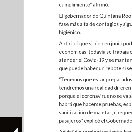
cumplimiento” afirmó.
El gobernador de Quintana Roo 
fase más alta de contagios y sig
higiénico.
Anticipó que si bien en junio pod
económicas, todavía se trabaja e
atender el Covid-19 y se manten
que puede haber un rebote si se 
“Tenemos que estar preparados. E
tendremos una realidad diferen
porque el coronavirus no se va a 
habrá que hacerse pruebas, espa
sanitización de maletas, cheque
pasajeros” explicó el Gobernado
Advirtió que mientras tanto, ho