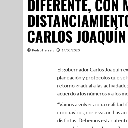
DIFERENTE, CON 
DISTANCIAMIENTO
CARLOS JOAQUÍN
Pedro Herrera
14/05/2020
El gobernador Carlos Joaquín ex
planeación y protocolos que se
retorno gradual a las actividade
acuerdo a los números y a los m
“Vamos a volver a una realidad d
coronavirus, no se va a ir. Las a
distintas. Debemos estar atentos