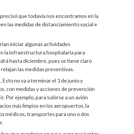
precisó que todavía nos encontramos en la
uen las medidas de distanciamiento social e
rían iniciar algunas actividades
n la infraestructura hospitalaria para
drá hasta diciembre, pues se tiene claro
relajan las medidas preventivas.
sto no va a terminar el 1 de junio y
te, con medidas y acciones de prevención
ir. Por ejemplo, para subirse a un avión
cios más limpios en los aeropuertos, la
os médicos, transportes para uno o dos
r.
y hay que quedarse en casa, para que juntos