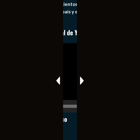
general de los acontecimientos mas recientes e
importantes de nuestro país y el mundo de forma eficaz,
expedita e imparcial.
Conoce nuestro canal de YouTube
Reproductor
de
vídeo
00:00
00:17
Notiexpress de México
Contacto