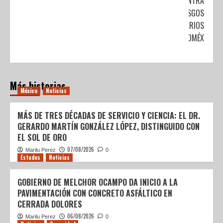
CONTRA
RIESGOS
SANITARIOS
EN EDOMÉX
Más historias
México
Noticias
MÁS DE TRES DÉCADAS DE SERVICIO Y CIENCIA: EL DR.
GERARDO MARTÍN GONZÁLEZ LÓPEZ, DISTINGUIDO CON
EL SOL DE ORO
07/08/2026
Marilu Perez
0
Estados
Noticias
GOBIERNO DE MELCHOR OCAMPO DA INICIO A LA
PAVIMENTACIÓN CON CONCRETO ASFÁLTICO EN
CERRADA DOLORES
06/08/2026
Marilu Perez
0