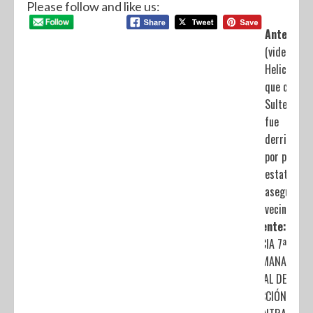
Please follow and like us:
Anterior:
(video)
Helicópter
que cayó e
Sultepec
fue
derribado
por policía
estatales,
aseguran
vecinos
Siguiente:
INICIA 7ª
SEMANA
ESTATAL DE
PROTECCIÓN