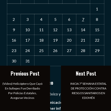
1
2
3
4
5
6
7
8
9
10
11
12
13
14
15
16
17
18
19
20
21
22
23
24
25
26
27
28
29
30
31
Previous Post
Next Post
« Jul
Notiexpress de México
(video) Helicóptero Que Cayó
INICIA 7ª SEMANA ESTATAL
En Sultepec Fue Derribado
DE PROTECCIÓN CONTRA
Por Policías Estatales,
RIESGOS SANITARIOS EN
Las Noticias Diarias de México y el Mundo a Tu Alcance
Aseguran Vecinos
EDOMÉX
Somos un medio de comunicación digital que tiene como
principal objetivo mantener informado al publico en