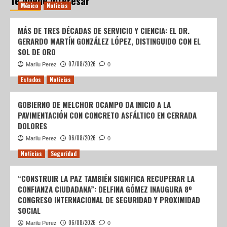
Te puede interesar
México
Noticias
MÁS DE TRES DÉCADAS DE SERVICIO Y CIENCIA: EL DR.
GERARDO MARTÍN GONZÁLEZ LÓPEZ, DISTINGUIDO CON EL
SOL DE ORO
07/08/2026
Marilu Perez
0
Estados
Noticias
GOBIERNO DE MELCHOR OCAMPO DA INICIO A LA
PAVIMENTACIÓN CON CONCRETO ASFÁLTICO EN CERRADA
DOLORES
06/08/2026
Marilu Perez
0
Noticias
Seguridad
“CONSTRUIR LA PAZ TAMBIÉN SIGNIFICA RECUPERAR LA
CONFIANZA CIUDADANA”: DELFINA GÓMEZ INAUGURA 8º
CONGRESO INTERNACIONAL DE SEGURIDAD Y PROXIMIDAD
SOCIAL
06/08/2026
Marilu Perez
0