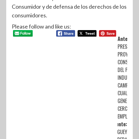
Consumidor y de defensa de los derechos de los
consumidores.
Please follow and like us:
Anterior:
PRESENTA
PROYECTO 
CONSTRUC
DEL PARQU
INDUSTRIA
CAMPUS
CUAUTITLÁN
GENERARÁ
CERCA DE 2
EMPLEOS
Siguiente:
DR. SERGUEY