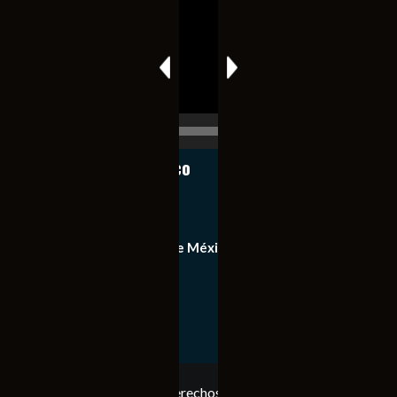
vídeo
00:00
00:17
Notiexpress de México
Contacto
Equipo de Notiexpress de México
Política de privacidad
Copyright © Todos los derechos reservados. Notiexpress