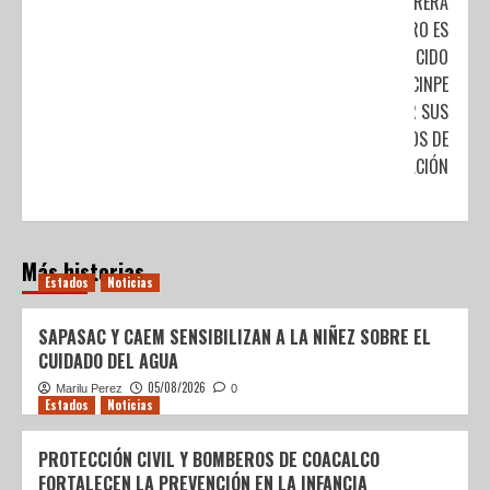
IVÁN FARRERA
VILLATORO ES
RECONOCIDO
POR EL CINPE
POR SUS
TRABAJOS DE
INVESTIGACIÓN
Más historias
Estados
Noticias
SAPASAC Y CAEM SENSIBILIZAN A LA NIÑEZ SOBRE EL
CUIDADO DEL AGUA
05/08/2026
Marilu Perez
0
Estados
Noticias
PROTECCIÓN CIVIL Y BOMBEROS DE COACALCO
FORTALECEN LA PREVENCIÓN EN LA INFANCIA