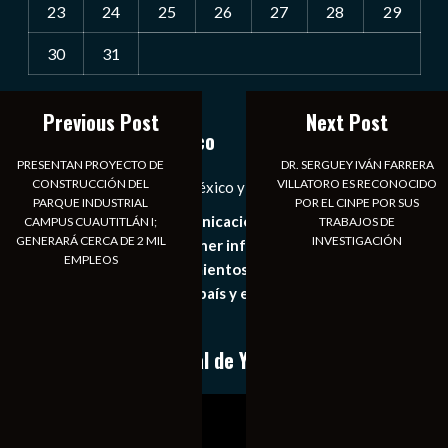
23
24
25
26
27
28
29
30
31
« Jul
Previous Post
Next Post
Notiexpress de México
PRESENTAN PROYECTO DE
DR. SERGUEY IVÁN FARRERA
CONSTRUCCIÓN DEL
VILLATORO ES RECONOCIDO
Las Noticias Diarias de México y el Mundo a Tu Alcance
PARQUE INDUSTRIAL
POR EL CINPE POR SUS
Somos un medio de comunicación digital que tiene como
CAMPUS CUAUTITLÁN I;
TRABAJOS DE
GENERARÁ CERCA DE 2 MIL
INVESTIGACIÓN
principal objetivo mantener informado al publico en
EMPLEOS
general de los acontecimientos mas recientes e
importantes de nuestro país y el mundo de forma eficaz,
expedita e imparcial.
Conoce nuestro canal de YouTube
Reproductor
de