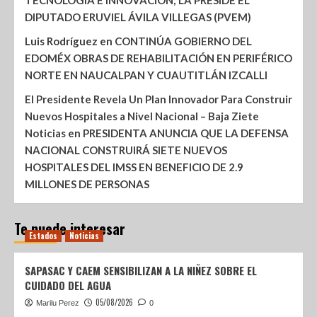
TECNOLOGÍA E INNOVACIÓN; LA PRESIDE EL
DIPUTADO ERUVIEL ÁVILA VILLEGAS (PVEM)
Luis Rodríguez
en
CONTINÚA GOBIERNO DEL
EDOMÉX OBRAS DE REHABILITACIÓN EN PERIFÉRICO
NORTE EN NAUCALPAN Y CUAUTITLÁN IZCALLI
El Presidente Revela Un Plan Innovador Para Construir
Nuevos Hospitales a Nivel Nacional – Baja Ziete
Noticias
en
PRESIDENTA ANUNCIA QUE LA DEFENSA
NACIONAL CONSTRUIRÁ SIETE NUEVOS
HOSPITALES DEL IMSS EN BENEFICIO DE 2.9
MILLONES DE PERSONAS
Te puede interesar
Estados
Noticias
SAPASAC Y CAEM SENSIBILIZAN A LA NIÑEZ SOBRE EL
CUIDADO DEL AGUA
05/08/2026
Marilu Perez
0