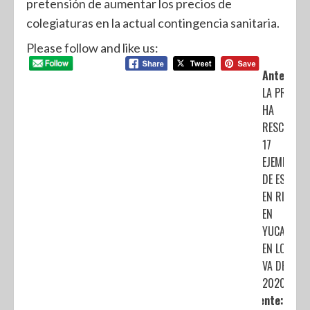
pretensión de aumentar los precios de
colegiaturas en la actual contingencia sanitaria.
Please follow and like us:
Anterior:
LA PROFEP
HA
RESCATAD
17
EJEMPLARE
DE ESPECIE
EN RIESGO
EN
YUCATÁN,
EN LO QUE
VA DEL
2020
Siguiente: