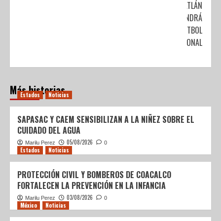
MAZATLÁN
TENDRÁ
FÚTBOL
PROFESIONAL
Más historias
Estados
Noticias
SAPASAC Y CAEM SENSIBILIZAN A LA NIÑEZ SOBRE EL
CUIDADO DEL AGUA
05/08/2026
Marilu Perez
0
Estados
Noticias
PROTECCIÓN CIVIL Y BOMBEROS DE COACALCO
FORTALECEN LA PREVENCIÓN EN LA INFANCIA
03/08/2026
Marilu Perez
0
México
Noticias