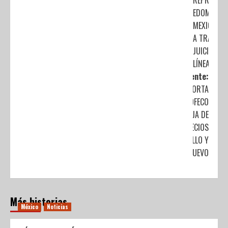
REPRESENT
EDOMÉX A
MEXIQUENS
A TRAVÉS 
JUICIOS EN
LÍNEA
Siguiente:
REPORTA
PROFECO
BAJA DE
PRECIOS
DE POLLO Y
HUEVO
Más historias
México
Noticias