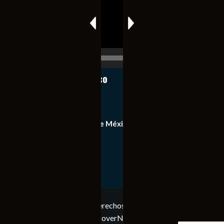
00:00
00:17
Notiexpress de México
Contacto
Equipo de Notiexpress de México
Política de privacidad
Copyright © Todos los derechos reservados. Notiexpress
de México 2023
|
CoverNews
por AF themes.