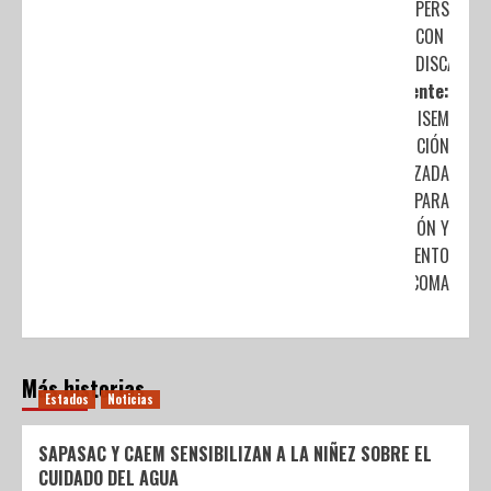
PERSONAS
CON
DISCAPACI
Siguiente:
OTORGA ISEM
ATENCIÓN
ESPECIALIZADA
PARA
DETECCIÓN Y
TRATAMIENTO
DE GLAUCOMA
Más historias
Estados
Noticias
SAPASAC Y CAEM SENSIBILIZAN A LA NIÑEZ SOBRE EL
CUIDADO DEL AGUA