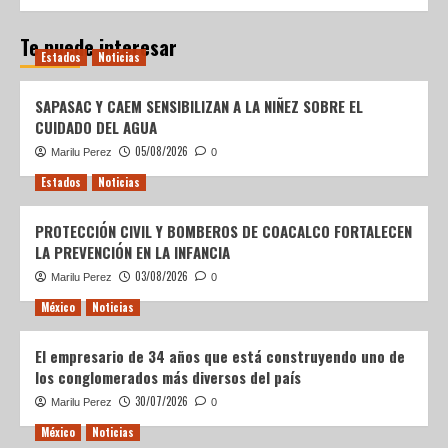
Te puede interesar
Estados
Noticias
SAPASAC Y CAEM SENSIBILIZAN A LA NIÑEZ SOBRE EL
CUIDADO DEL AGUA
05/08/2026
Marilu Perez
0
Estados
Noticias
PROTECCIÓN CIVIL Y BOMBEROS DE COACALCO FORTALECEN
LA PREVENCIÓN EN LA INFANCIA
03/08/2026
Marilu Perez
0
México
Noticias
El empresario de 34 años que está construyendo uno de
los conglomerados más diversos del país
30/07/2026
Marilu Perez
0
México
Noticias