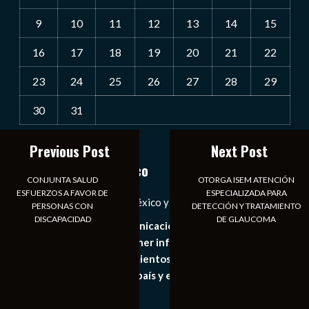
9
10
11
12
13
14
15
16
17
18
19
20
21
22
23
24
25
26
27
28
29
30
31
« Jul
Previous Post
Next Post
Notiexpress de México
CONJUNTA SALUD
OTORGA ISEM ATENCIÓN
ESFUERZOS A FAVOR DE
ESPECIALIZADA PARA
Las Noticias Diarias de México y el Mundo a Tu Alcance
PERSONAS CON
DETECCIÓN Y TRATAMIENTO
DISCAPACIDAD
DE GLAUCOMA
Somos un medio de comunicación digital que tiene como
principal objetivo mantener informado al publico en
general de los acontecimientos mas recientes e
importantes de nuestro país y el mundo de forma eficaz,
expedita e imparcial.