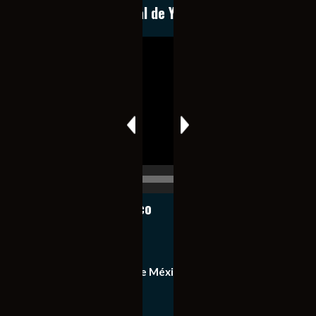
Conoce nuestro canal de YouTube
Reproductor
de
vídeo
00:00
00:17
Notiexpress de México
Contacto
Equipo de Notiexpress de México
Política de privacidad