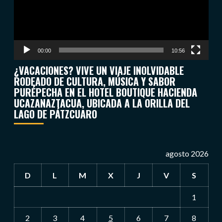
00:00
10:56
¿VACACIONES? VIVE UN VIAJE INOLVIDABLE
RODEADO DE CULTURA, MÚSICA Y SABOR
PURÉPECHA EN EL HOTEL BOUTIQUE HACIENDA
UCAZANAZTACUA, UBICADA A LA ORILLA DEL
LAGO DE PÁTZCUARO
agosto 2026
D
L
M
X
J
V
S
1
2
3
4
5
6
7
8