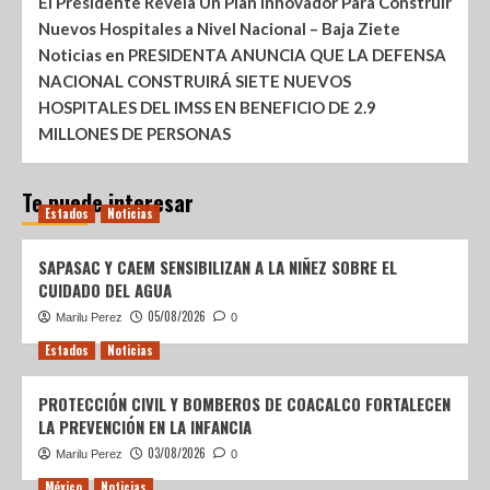
El Presidente Revela Un Plan Innovador Para Construir
Nuevos Hospitales a Nivel Nacional – Baja Ziete
Noticias
en
PRESIDENTA ANUNCIA QUE LA DEFENSA
NACIONAL CONSTRUIRÁ SIETE NUEVOS
HOSPITALES DEL IMSS EN BENEFICIO DE 2.9
MILLONES DE PERSONAS
Te puede interesar
Estados
Noticias
SAPASAC Y CAEM SENSIBILIZAN A LA NIÑEZ SOBRE EL
CUIDADO DEL AGUA
05/08/2026
Marilu Perez
0
Estados
Noticias
PROTECCIÓN CIVIL Y BOMBEROS DE COACALCO FORTALECEN
LA PREVENCIÓN EN LA INFANCIA
03/08/2026
Marilu Perez
0
México
Noticias