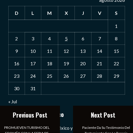
D
L
M
X
J
V
S
1
2
3
4
5
6
7
8
9
10
11
12
13
14
15
16
17
18
19
20
21
22
23
24
25
26
27
28
29
30
31
« Jul
Notiexpress de México
Previous Post
Next Post
PROMUEVEN TURISMO DEL
Paciente Da Su Testimonio Del
Las Noticias Diarias de México y el Mundo a Tu Alcance