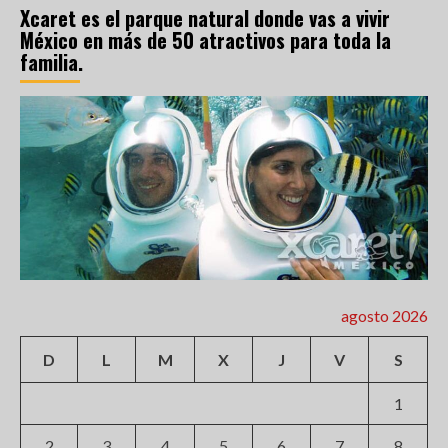
Xcaret es el parque natural donde vas a vivir
México en más de 50 atractivos para toda la
familia.
agosto 2026
D
L
M
X
J
V
S
1
2
3
4
5
6
7
8