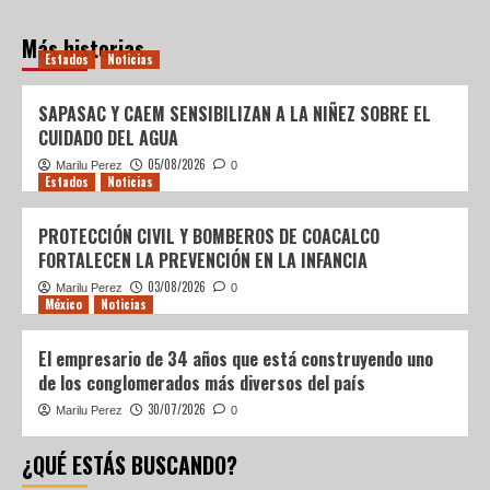
Más historias
Estados
Noticias
SAPASAC Y CAEM SENSIBILIZAN A LA NIÑEZ SOBRE EL
CUIDADO DEL AGUA
05/08/2026
Marilu Perez
0
Estados
Noticias
PROTECCIÓN CIVIL Y BOMBEROS DE COACALCO
FORTALECEN LA PREVENCIÓN EN LA INFANCIA
03/08/2026
Marilu Perez
0
México
Noticias
El empresario de 34 años que está construyendo uno
de los conglomerados más diversos del país
30/07/2026
Marilu Perez
0
¿QUÉ ESTÁS BUSCANDO?