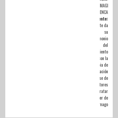
MAGIA Y
ENCANTO
Siguiente:
Paciente da
su
testimonio
del
tratamiento
con la
terapia de
regeneración
a base de
inductores
para tratar
el cáncer de
estomago