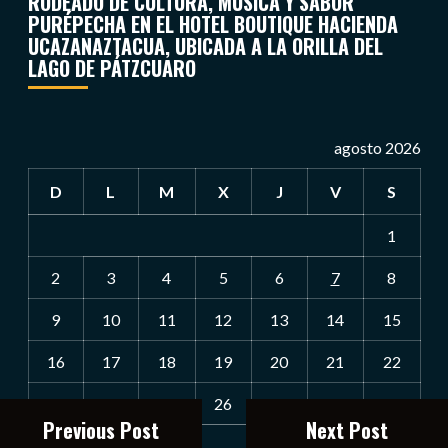
RODEADO DE CULTURA, MÚSICA Y SABOR
PURÉPECHA EN EL HOTEL BOUTIQUE HACIENDA
UCAZANAZTACUA, UBICADA A LA ORILLA DEL
LAGO DE PÁTZCUARO
agosto 2026
D
L
M
X
J
V
S
1
2
3
4
5
6
7
8
9
10
11
12
13
14
15
16
17
18
19
20
21
22
23
24
25
26
27
28
29
Previous Post
Next Post
30
31