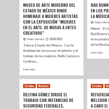
MUSEO DE ARTE MODERNO DEL
BAD BUNNY
ESTADO DE MÉXICO RINDE
EN LOS PR
HOMENAJE A MUJERES ARTISTAS
LA MÚSICA
CON LA EXPOSICIÓN “MUJERES
Pedro Herr
EN EL ARTE. DE MUSAS A ENTES
Miami.- El 
CREATIVOS”
Bad Bunny e
28/09/2023
el escenario
Pedro Herrera
de la Música 
Toluca, Estado de México.- Con la
finalidad de reconocer el talento y el
Leer más
trabajo de las mujeres, Nelly Carrasco
Godínez,...
Leer más
Estados
Noticias
Estados
No
DELFINA GÓMEZ DIRIGE EL
REFUERZA
TRABAJO CON INSTANCIAS DE
MELCHOR 
SEGURIDAD FEDERALES,
A CABO E