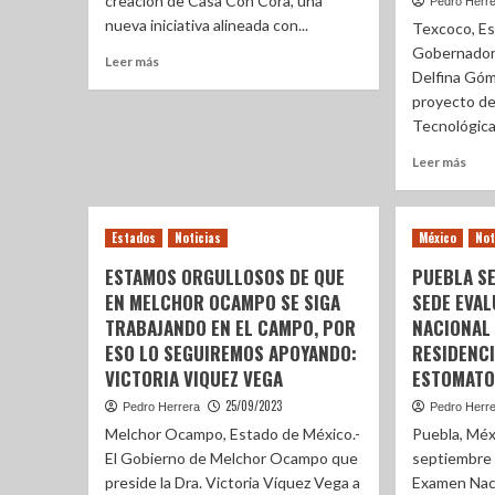
creación de Casa Con Cora, una
Pedro Herr
nueva iniciativa alineada con...
Texcoco, Es
Gobernadora
Leer más
Delfina Góme
proyecto d
Tecnológica.
Leer más
Estados
Noticias
México
Not
ESTAMOS ORGULLOSOS DE QUE
PUEBLA S
EN MELCHOR OCAMPO SE SIGA
SEDE EVA
TRABAJANDO EN EL CAMPO, POR
NACIONAL 
ESO LO SEGUIREMOS APOYANDO:
RESIDENC
VICTORIA VIQUEZ VEGA
ESTOMATO
25/09/2023
Pedro Herrera
Pedro Herr
Melchor Ocampo, Estado de México.-
Puebla, Méx
El Gobierno de Melchor Ocampo que
septiembre i
preside la Dra. Victoria Víquez Vega a
Examen Naci