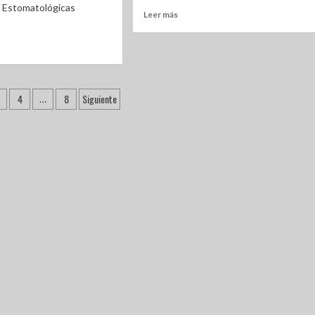
 Estomatológicas
Leer más
4
8
Siguiente
…