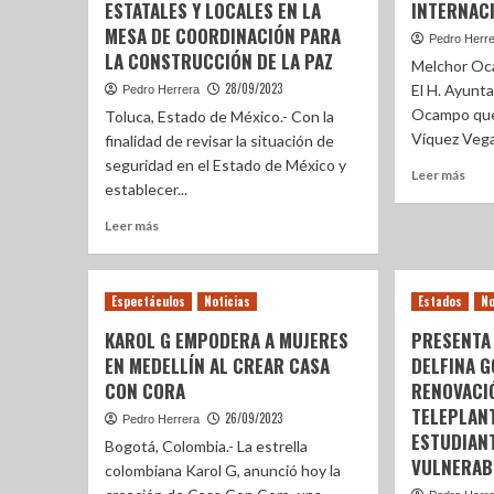
ESTATALES Y LOCALES EN LA
INTERNAC
MESA DE COORDINACIÓN PARA
Pedro Herr
LA CONSTRUCCIÓN DE LA PAZ
Melchor Oc
28/09/2023
El H. Ayunt
Pedro Herrera
Ocampo que 
Toluca, Estado de México.- Con la
Víquez Vega 
finalidad de revisar la situación de
seguridad en el Estado de México y
Leer más
establecer...
Leer más
Espectáculos
Noticias
Estados
No
KAROL G EMPODERA A MUJERES
PRESENTA
EN MEDELLÍN AL CREAR CASA
DELFINA 
CON CORA
RENOVACI
TELEPLANT
26/09/2023
Pedro Herrera
ESTUDIAN
Bogotá, Colombia.- La estrella
VULNERAB
colombiana Karol G, anunció hoy la