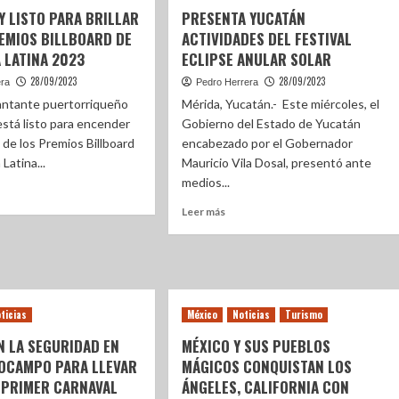
 LISTO PARA BRILLAR
PRESENTA YUCATÁN
EMIOS BILLBOARD DE
ACTIVIDADES DEL FESTIVAL
 LATINA 2023
ECLIPSE ANULAR SOLAR
28/09/2023
28/09/2023
era
Pedro Herrera
cantante puertorriqueño
Mérida, Yucatán.- Este miércoles, el
stá listo para encender
Gobierno del Estado de Yucatán
 de los Premios Billboard
encabezado por el Gobernador
Latina...
Mauricio Vila Dosal, presentó ante
medios...
Leer más
ticias
México
Noticias
Turismo
N LA SEGURIDAD EN
MÉXICO Y SUS PUEBLOS
OCAMPO PARA LLEVAR
MÁGICOS CONQUISTAN LOS
L PRIMER CARNAVAL
ÁNGELES, CALIFORNIA CON