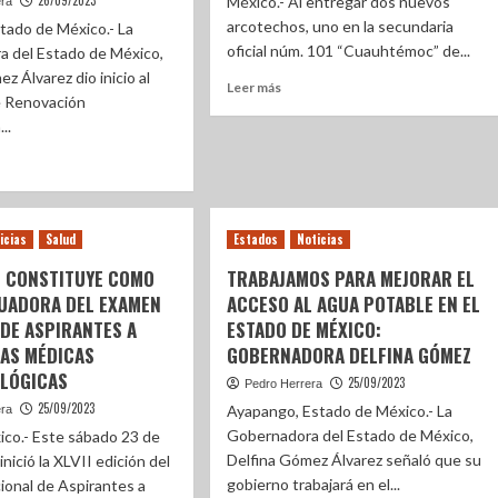
26/09/2023
México.- Al entregar dos nuevos
era
arcotechos, uno en la secundaria
tado de México.- La
oficial núm. 101 “Cuauhtémoc” de...
 del Estado de México,
z Álvarez dio inicio al
Leer más
e Renovación
..
icias
Salud
Estados
Noticias
E CONSTITUYE COMO
TRABAJAMOS PARA MEJORAR EL
LUADORA DEL EXAMEN
ACCESO AL AGUA POTABLE EN EL
DE ASPIRANTES A
ESTADO DE MÉXICO:
IAS MÉDICAS
GOBERNADORA DELFINA GÓMEZ
LÓGICAS
25/09/2023
Pedro Herrera
25/09/2023
Ayapango, Estado de México.- La
era
Gobernadora del Estado de México,
ico.- Este sábado 23 de
Delfina Gómez Álvarez señaló que su
nició la XLVII edición del
gobierno trabajará en el...
onal de Aspirantes a