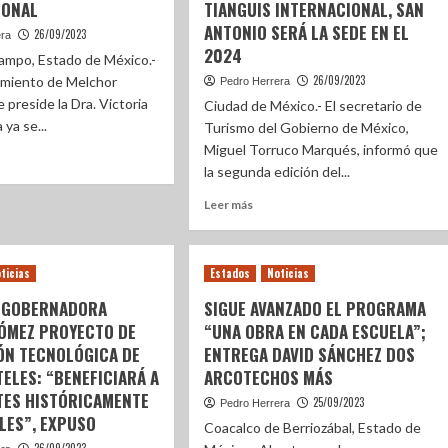
IONAL
TIANGUIS INTERNACIONAL, SAN
ANTONIO SERÁ LA SEDE EN EL
26/09/2023
era
2024
ampo, Estado de México.-
26/09/2023
amiento de Melchor
Pedro Herrera
preside la Dra. Victoria
Ciudad de México.- El secretario de
ya se...
Turismo del Gobierno de México,
Miguel Torruco Marqués, informó que
la segunda edición del...
Leer más
ticias
Estados
Noticias
 GOBERNADORA
SIGUE AVANZADO EL PROGRAMA
GÓMEZ PROYECTO DE
“UNA OBRA EN CADA ESCUELA”;
ÓN TECNOLÓGICA DE
ENTREGA DAVID SÁNCHEZ DOS
ELES: “BENEFICIARÁ A
ARCOTECHOS MÁS
TES HISTÓRICAMENTE
25/09/2023
Pedro Herrera
LES”, EXPUSO
Coacalco de Berriozábal, Estado de