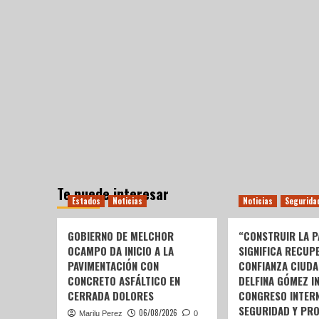
Te puede interesar
Estados
Noticias
Noticias
Segurida
GOBIERNO DE MELCHOR
“CONSTRUIR LA P
OCAMPO DA INICIO A LA
SIGNIFICA RECUP
PAVIMENTACIÓN CON
CONFIANZA CIUDA
CONCRETO ASFÁLTICO EN
DELFINA GÓMEZ I
CERRADA DOLORES
CONGRESO INTERN
SEGURIDAD Y PR
06/08/2026
Marilu Perez
0