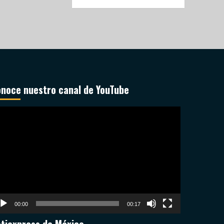
noce nuestro canal de YouTube
productor
deo
00:00
00:17