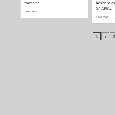
través de...
Residencias
(ENARE),...
Leer más
Leer más
2
3
1