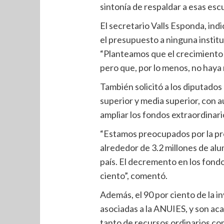
sintonía de respaldar a esas escu
El secretario Valls Esponda, ind
el presupuesto a ninguna institu
“Planteamos que el crecimiento 
pero que, por lo menos, no haya
También solicitó a los diputado
superior y media superior, con 
ampliar los fondos extraordinari
“Estamos preocupados por la pro
alrededor de 3.2 millones de alu
país. El decremento en los fondo
ciento”, comentó.
Además, el 90 por ciento de la i
asociadas a la ANUIES, y son ac
tanto de recursos ordinarios co