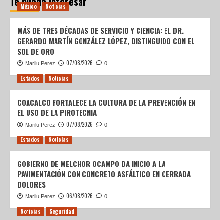
Te puede interesar
México
Noticias
MÁS DE TRES DÉCADAS DE SERVICIO Y CIENCIA: EL DR.
GERARDO MARTÍN GONZÁLEZ LÓPEZ, DISTINGUIDO CON EL
SOL DE ORO
07/08/2026
Marilu Perez
0
Estados
Noticias
COACALCO FORTALECE LA CULTURA DE LA PREVENCIÓN EN
EL USO DE LA PIROTECNIA
07/08/2026
Marilu Perez
0
Estados
Noticias
GOBIERNO DE MELCHOR OCAMPO DA INICIO A LA
PAVIMENTACIÓN CON CONCRETO ASFÁLTICO EN CERRADA
DOLORES
06/08/2026
Marilu Perez
0
Noticias
Seguridad