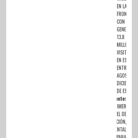
EN LA
FRONTERA
CON EEUU
GENERARÍA
13.8
MILLONES 
VISITANTE
EN ESA ZO
ENTRE
AGOSTO Y
DICIEMBRE
DE ESTE A
Siguiente:
ES PRIMER
NIVEL DE
ATENCIÓN,
FUNDAMENTAL
PARA