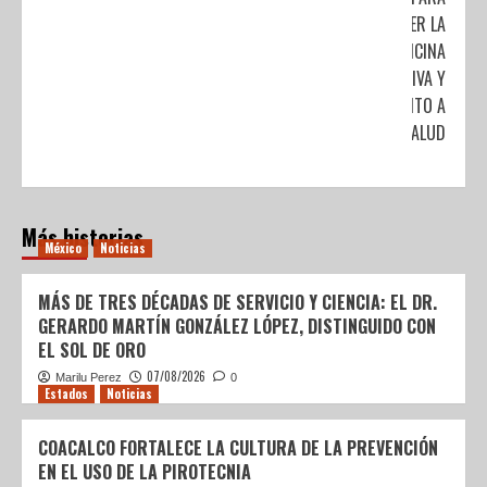
PROMOVER LA
MEDICINA
PREVENTIVA Y
EL FOMENTO A
LA SALUD
Más historias
México
Noticias
MÁS DE TRES DÉCADAS DE SERVICIO Y CIENCIA: EL DR.
GERARDO MARTÍN GONZÁLEZ LÓPEZ, DISTINGUIDO CON
EL SOL DE ORO
07/08/2026
Marilu Perez
0
Estados
Noticias
COACALCO FORTALECE LA CULTURA DE LA PREVENCIÓN
EN EL USO DE LA PIROTECNIA