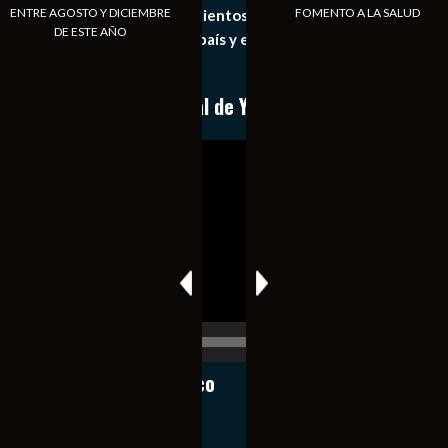
ENTRE AGOSTO Y DICIEMBRE
FOMENTO A LA SALUD
general de los acontecimientos mas recientes e
DE ESTE AÑO
importantes de nuestro país y el mundo de forma eficaz,
expedita e imparcial.
Conoce nuestro canal de YouTube
Reproductor
de
vídeo
00:00
00:17
Notiexpress de México
Contacto