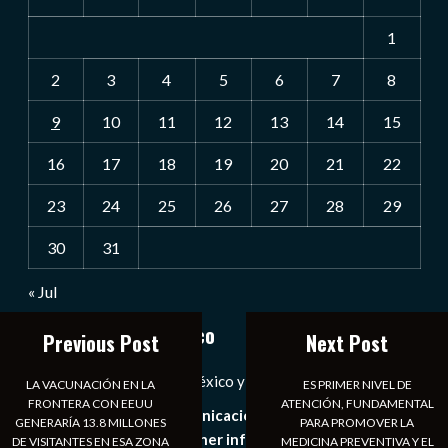
1
2
3
4
5
6
7
8
9
10
11
12
13
14
15
16
17
18
19
20
21
22
23
24
25
26
27
28
29
30
31
« Jul
Notiexpress de México
Previous Post
Next Post
Las Noticias Diarias de México y el Mundo a Tu Alcance
LA VACUNACIÓN EN LA
ES PRIMER NIVEL DE
FRONTERA CON EEUU
ATENCIÓN, FUNDAMENTAL
Somos un medio de comunicación digital que tiene como
GENERARÍA 13.8 MILLONES
PARA PROMOVER LA
principal objetivo mantener informado al publico en
DE VISITANTES EN ESA ZONA
MEDICINA PREVENTIVA Y EL