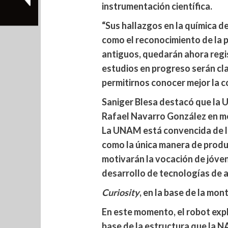
instrumentación científica.
“Sus hallazgos en la química de
como el reconocimiento de la 
antiguos, quedarán ahora regi
estudios en progreso serán cla
permitirnos conocer mejor la co
Saniger Blesa destacó que la 
Rafael Navarro González en me
La UNAM está convencida de la
como la única manera de produ
motivarán la vocación de jóvene
desarrollo de tecnologías de a
Curiosity
, en la base de la mon
En este momento, el robot ex
base de la estructura que la N