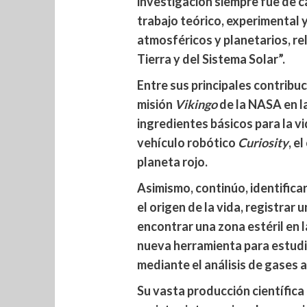
investigación siempre fue de ca
trabajo teórico, experimental
atmosféricos y planetarios, re
Tierra y del Sistema Solar”.
Entre sus principales contribuc
misión
Vikingo
de la NASA en la
ingredientes básicos para la vi
vehículo robótico
Curiosity
, e
planeta rojo.
Asimismo, continúo, identifica
el origen de la vida, registrar u
encontrar una zona estéril en 
nueva herramienta para estudia
mediante el análisis de gases 
Su vasta producción científica