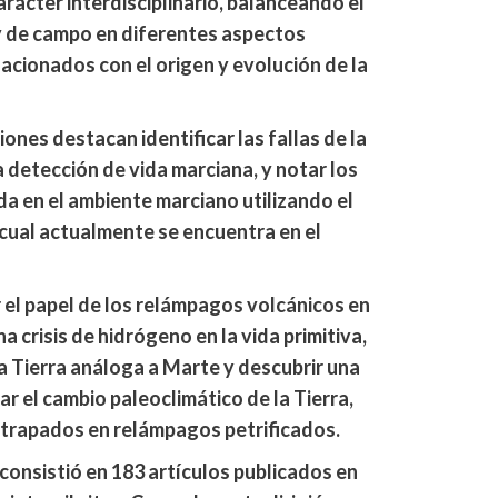
rácter interdisciplinario, balanceando el
 y de campo en diferentes aspectos
lacionados con el origen y evolución de la
iones destacan identificar las fallas de la
 detección de vida marciana, y notar los
da en el ambiente marciano utilizando el
l cual actualmente se encuentra en el
r el papel de los relámpagos volcánicos en
na crisis de hidrógeno en la vida primitiva,
la Tierra análoga a Marte y descubrir una
r el cambio paleoclimático de la Tierra,
atrapados en relámpagos petrificados.
 consistió en 183 artículos publicados en