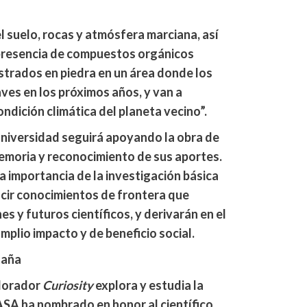
l suelo, rocas y atmósfera marciana, así
presencia de compuestos orgánicos
strados en piedra en un área donde los
ves en los próximos años, y van a
ndición climática del planeta vecino”.
Universidad seguirá apoyando la obra de
moria y reconocimiento de sus aportes.
 importancia de la investigación básica
cir conocimientos de frontera que
s y futuros científicos, y derivarán en el
mplio impacto y de beneficio social.
taña
plorador
Curiosity
explora y estudia la
ASA ha nombrado en honor al científico