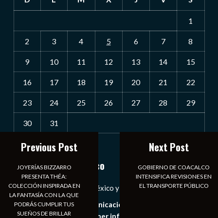
1
2
3
4
5
6
7
8
9
10
11
12
13
14
15
16
17
18
19
20
21
22
23
24
25
26
27
28
29
30
31
Previous Post
Next Post
« Jul
Notiexpress de México
JOYERÍAS BIZZARRO
GOBIERNO DE COACALCO
PRESENTA THÉA:
INTENSIFICA REVISIONES EN
COLECCIÓN INSPIRADA EN
EL TRANSPORTE PÚBLICO
Las Noticias Diarias de México y el Mundo a Tu Alcance
LA FANTASÍA CON LA QUE
Somos un medio de comunicación digital que tiene como
PODRÁS CUMPLIR TUS
SUEÑOS DE BRILLAR
principal objetivo mantener informado al publico en