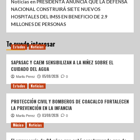
Noticias
en
PRESIDENTA ANUNCIA QUE LA DEFENSA
NACIONAL CONSTRUIRÁ SIETE NUEVOS
HOSPITALES DEL IMSS EN BENEFICIO DE 2.9
MILLONES DE PERSONAS
Te puede interesar
Estados
Noticias
SAPASAC Y CAEM SENSIBILIZAN A LA NIÑEZ SOBRE EL
CUIDADO DEL AGUA
05/08/2026
Marilu Perez
0
Estados
Noticias
PROTECCIÓN CIVIL Y BOMBEROS DE COACALCO FORTALECEN
LA PREVENCIÓN EN LA INFANCIA
03/08/2026
Marilu Perez
0
México
Noticias