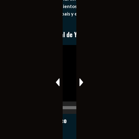
general de los acontecimientos mas recientes e
importantes de nuestro país y el mundo de forma eficaz,
expedita e imparcial.
Conoce nuestro canal de YouTube
Reproductor
de
vídeo
00:00
00:17
Notiexpress de México
Contacto