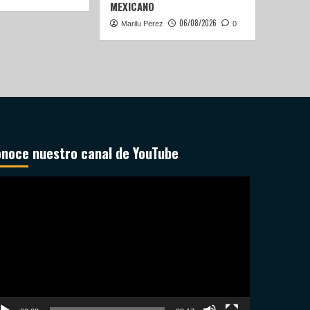
MEXICANO
06/08/2026
Marilu Perez
0
noce nuestro canal de YouTube
productor
deo