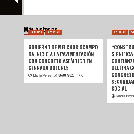
Más historias
Estados
Noticias
Noticias
S
GOBIERNO DE MELCHOR OCAMPO
“CONSTRU
DA INICIO A LA PAVIMENTACIÓN
SIGNIFICA
CON CONCRETO ASFÁLTICO EN
CONFIANZ
CERRADA DOLORES
DELFINA 
CONGRESO
06/08/2026
Marilu Perez
0
SEGURIDA
SOCIAL
Marilu Pere