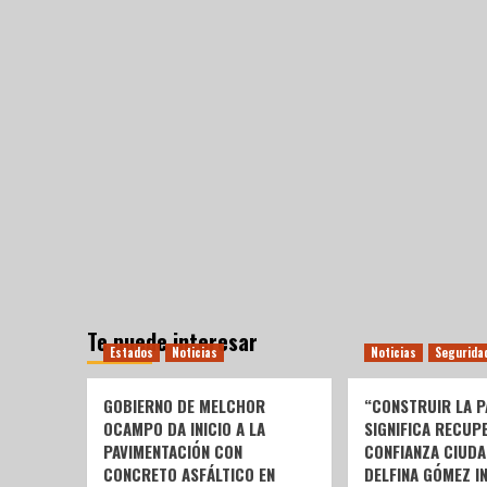
Te puede interesar
Estados
Noticias
Noticias
Segurida
GOBIERNO DE MELCHOR
“CONSTRUIR LA P
OCAMPO DA INICIO A LA
SIGNIFICA RECUP
PAVIMENTACIÓN CON
CONFIANZA CIUDA
CONCRETO ASFÁLTICO EN
DELFINA GÓMEZ I