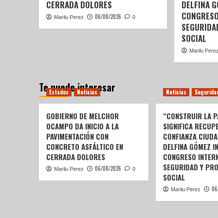
CERRADA DOLORES
DELFINA 
CONGRESO
06/08/2026
Marilu Perez
0
SEGURIDA
SOCIAL
Marilu Pere
Te puede interesar
Estados
Noticias
Noticias
Segurida
GOBIERNO DE MELCHOR
“CONSTRUIR LA P
OCAMPO DA INICIO A LA
SIGNIFICA RECUP
PAVIMENTACIÓN CON
CONFIANZA CIUDA
CONCRETO ASFÁLTICO EN
DELFINA GÓMEZ I
CERRADA DOLORES
CONGRESO INTERN
SEGURIDAD Y PR
06/08/2026
Marilu Perez
0
SOCIAL
06
Marilu Perez