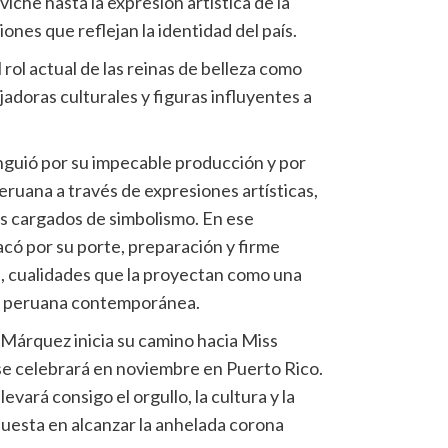
che hasta la expresión artística de la
iones que reflejan la identidad del país.
 rol actual de las reinas de belleza como
adoras culturales y figuras influyentes a
nguió por su impecable producción y por
eruana a través de expresiones artísticas,
 cargados de simbolismo. En ese
ó por su porte, preparación y firme
, cualidades que la proyectan como una
er peruana contemporánea.
o, Márquez inicia su camino hacia Miss
se celebrará en noviembre en Puerto Rico.
evará consigo el orgullo, la cultura y la
puesta en alcanzar la anhelada corona