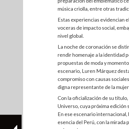
preparación del emblemático cevi
música criolla, entre otras tradic
Estas experiencias evidencian el
voceras de impacto social, embaj
nivel global.
La noche de coronación se disti
rendir homenaje a la identidad p
propuestas de moda y momentos
escenario, Luren Márquez destac
compromiso con causas sociales
digna representante de la muj
Con la oficialización de su títul
Universo, cuya próxima edición 
En ese escenario internacional, ll
esencia del Perú, con la mirada 