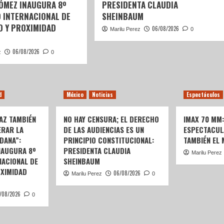
GÓMEZ INAUGURA 8º
PRESIDENTA CLAUDIA
 INTERNACIONAL DE
SHEINBAUM
D Y PROXIMIDAD
06/08/2026
Marilu Perez
0
06/08/2026
z
0
d
México
Noticias
Espectáculos
AZ TAMBIÉN
NO HAY CENSURA; EL DERECHO
IMAX 70 MM
ERAR LA
DE LAS AUDIENCIAS ES UN
ESPECTACUL
DANA”:
PRINCIPIO CONSTITUCIONAL:
TAMBIÉN EL
NAUGURA 8º
PRESIDENTA CLAUDIA
Marilu Perez
ACIONAL DE
SHEINBAUM
OXIMIDAD
06/08/2026
Marilu Perez
0
/08/2026
0