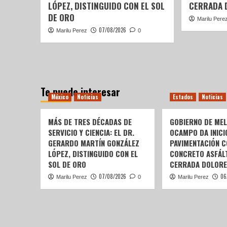
LÓPEZ, DISTINGUIDO CON EL SOL
CERRADA 
DE ORO
Marilu Pere
07/08/2026
Marilu Perez
0
Te puede interesar
México
Noticias
Estados
Noticias
MÁS DE TRES DÉCADAS DE
GOBIERNO DE ME
SERVICIO Y CIENCIA: EL DR.
OCAMPO DA INICI
GERARDO MARTÍN GONZÁLEZ
PAVIMENTACIÓN C
LÓPEZ, DISTINGUIDO CON EL
CONCRETO ASFÁLT
SOL DE ORO
CERRADA DOLORE
07/08/2026
06
Marilu Perez
0
Marilu Perez