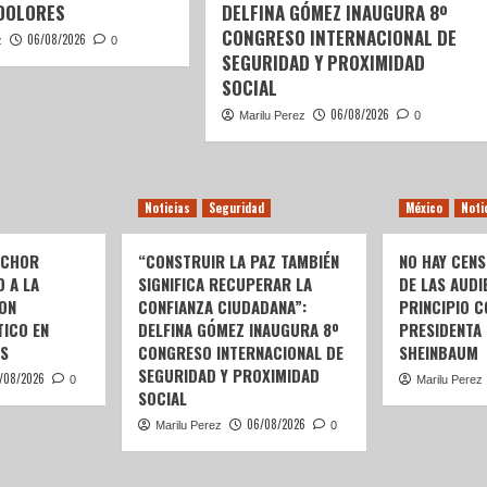
DOLORES
DELFINA GÓMEZ INAUGURA 8º
CONGRESO INTERNACIONAL DE
06/08/2026
z
0
SEGURIDAD Y PROXIMIDAD
SOCIAL
06/08/2026
Marilu Perez
0
Noticias
Seguridad
México
Noti
LCHOR
“CONSTRUIR LA PAZ TAMBIÉN
NO HAY CENS
O A LA
SIGNIFICA RECUPERAR LA
DE LAS AUDI
ON
CONFIANZA CIUDADANA”:
PRINCIPIO C
ICO EN
DELFINA GÓMEZ INAUGURA 8º
PRESIDENTA
S
CONGRESO INTERNACIONAL DE
SHEINBAUM
SEGURIDAD Y PROXIMIDAD
/08/2026
0
Marilu Perez
SOCIAL
06/08/2026
Marilu Perez
0