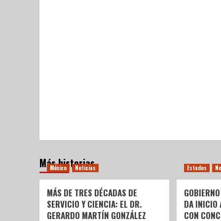
Más historias
México
Noticias
Estados
No
MÁS DE TRES DÉCADAS DE
GOBIERNO
SERVICIO Y CIENCIA: EL DR.
DA INICIO
GERARDO MARTÍN GONZÁLEZ
CON CONC