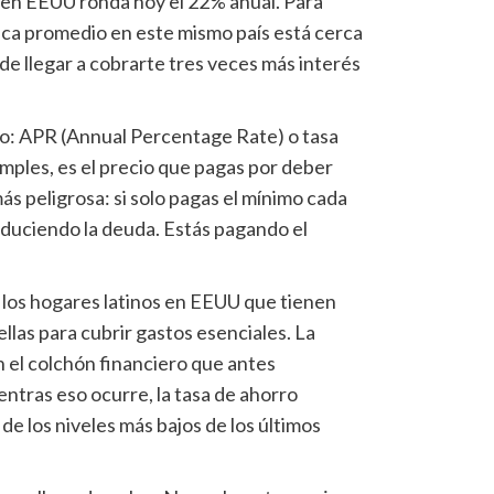
 en EEUU ronda hoy el 22% anual. Para
ca promedio en este mismo país está cerca
ede llegar a cobrarte tres veces más interés
co: APR (Annual Percentage Rate) o tasa
mples, es el precio que pagas por deber
ás peligrosa: si solo pagas el mínimo cada
duciendo la deuda. Estás pagando el
los hogares latinos en EEUU que tienen
las para cubrir gastos esenciales. La
en el colchón financiero que antes
ntras eso ocurre, la tasa de ahorro
de los niveles más bajos de los últimos