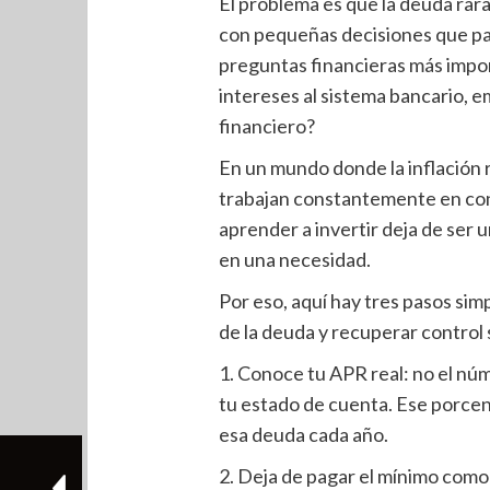
El problema es que la deuda rar
con pequeñas decisiones que par
preguntas financieras más impor
intereses al sistema bancario, e
financiero?
En un mundo donde la inflación r
trabajan constantemente en co
aprender a invertir deja de ser 
en una necesidad.
Por eso, aquí hay tres pasos sim
de la deuda y recuperar control 
1. Conoce tu APR real: no el núm
tu estado de cuenta. Ese porce
esa deuda cada año.
2. Deja de pagar el mínimo como