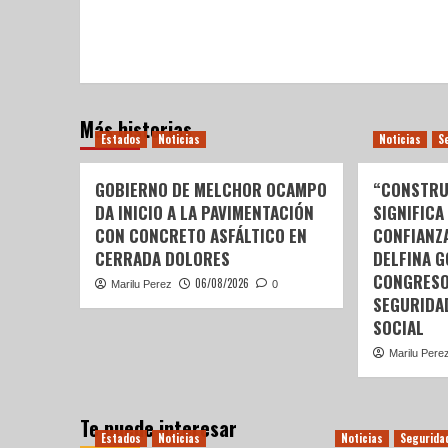
Más historias
Estados
Noticias
Noticias
S
GOBIERNO DE MELCHOR OCAMPO
“CONSTRU
DA INICIO A LA PAVIMENTACIÓN
SIGNIFICA
CON CONCRETO ASFÁLTICO EN
CONFIANZ
CERRADA DOLORES
DELFINA 
CONGRESO
06/08/2026
Marilu Perez
0
SEGURIDA
SOCIAL
Marilu Pere
Te puede interesar
Estados
Noticias
Noticias
Segurida