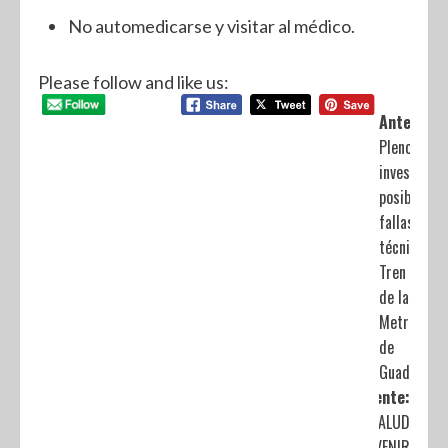
No automedicarse y visitar al médico.
Please follow and like us:
Anterior:
Pleno pide
investigar
posibles
fallas
técnicas de
Tren Ligero
de la Zona
Metropolit
de
Guadalajar
Siguiente:
INVITA SALUD
A PREVENIR