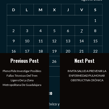
D
L
M
X
J
V
S
1
2
3
4
5
6
7
8
9
10
11
12
13
14
15
16
17
18
19
20
21
22
Previous Post
Next Post
23
24
25
26
27
28
29
Pleno Pide Investigar Posibles
INVITA SALUD A PREVENIR LA
30
31
Fallas Técnicas Del Tren
ENFERMEDAD PULMONAR
Ligero De La Zona
OBSTRUCTIVA CRÓNICA
« Jul
Metropolitana De Guadalajara
Notiexpress de México
Las Noticias Diarias de México y el Mundo a Tu Alcance