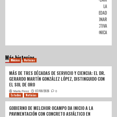
LA
ENFERMEDAD
PULMONAR
OBSTRUCTIVA
CRÓNICA
Más historias
México
Noticias
MÁS DE TRES DÉCADAS DE SERVICIO Y CIENCIA: EL DR.
GERARDO MARTÍN GONZÁLEZ LÓPEZ, DISTINGUIDO CON
EL SOL DE ORO
07/08/2026
Marilu Perez
0
Estados
Noticias
GOBIERNO DE MELCHOR OCAMPO DA INICIO A LA
PAVIMENTACIÓN CON CONCRETO ASFÁLTICO EN