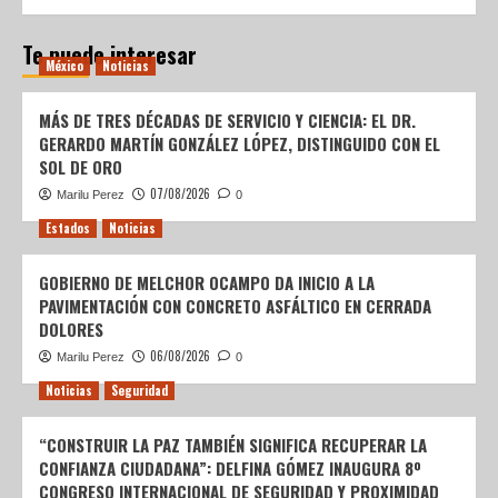
Te puede interesar
México
Noticias
MÁS DE TRES DÉCADAS DE SERVICIO Y CIENCIA: EL DR.
GERARDO MARTÍN GONZÁLEZ LÓPEZ, DISTINGUIDO CON EL
SOL DE ORO
07/08/2026
Marilu Perez
0
Estados
Noticias
GOBIERNO DE MELCHOR OCAMPO DA INICIO A LA
PAVIMENTACIÓN CON CONCRETO ASFÁLTICO EN CERRADA
DOLORES
06/08/2026
Marilu Perez
0
Noticias
Seguridad
“CONSTRUIR LA PAZ TAMBIÉN SIGNIFICA RECUPERAR LA
CONFIANZA CIUDADANA”: DELFINA GÓMEZ INAUGURA 8º
CONGRESO INTERNACIONAL DE SEGURIDAD Y PROXIMIDAD