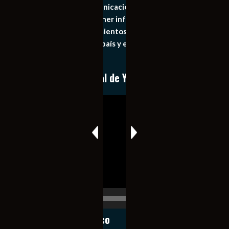
Somos un medio de comunicación digital que tiene como
principal objetivo mantener informado al publico en
general de los acontecimientos mas recientes e
importantes de nuestro país y el mundo de forma eficaz,
expedita e imparcial.
Conoce nuestro canal de YouTube
Reproductor
de
vídeo
00:00
00:17
Notiexpress de México