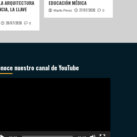
 LA ARQUITECTURA
EDUCACIÓN MÉDICA
CIA, LA LLAVE
27/07/2026
Marilu Perez
0
28/07/2026
0
noce nuestro canal de YouTube
productor
deo