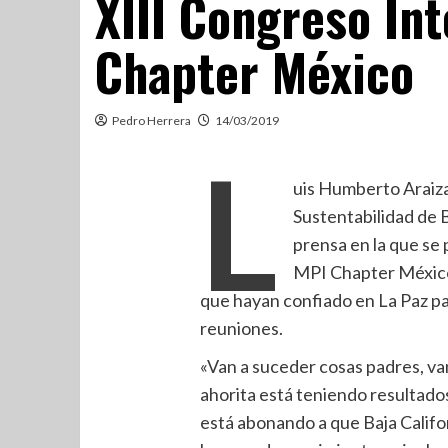
XIII Congreso In
Chapter México
Pedro Herrera
14/03/2019
L
uis Humberto Araiza
Sustentabilidad de B
prensa en la que se
MPI Chapter México,
que hayan confiado en La Paz pa
reuniones.
«Van a suceder cosas padres, van
ahorita está teniendo resultados
está abonando a que Baja Califo