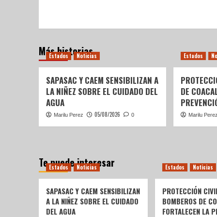
Más historias
Estados
Noticias
Estados
No
SAPASAC Y CAEM SENSIBILIZAN A
PROTECCI
LA NIÑEZ SOBRE EL CUIDADO DEL
DE COACA
AGUA
PREVENCIÓ
05/08/2026
Marilu Perez
0
Marilu Pere
Te puede interesar
Estados
Noticias
Estados
Noticias
SAPASAC Y CAEM SENSIBILIZAN
PROTECCIÓN CIVI
A LA NIÑEZ SOBRE EL CUIDADO
BOMBEROS DE C
DEL AGUA
FORTALECEN LA P