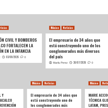
ticias
México
Noticias
ÓN CIVIL Y BOMBEROS
El empresario de 34 años que
LCO FORTALECEN LA
está construyendo uno de los
N EN LA INFANCIA
conglomerados más diversos
del país
03/08/2026
z
0
30/07/2026
Marilu Perez
0
México
Noticias
México
Noti
L Y
El empresario de 34 años que
MARIE ACCOG
OACALCO
está construyendo uno de
TÉCNICA GL
REVENCIÓN
los conglomerados más
LATAM, PRE