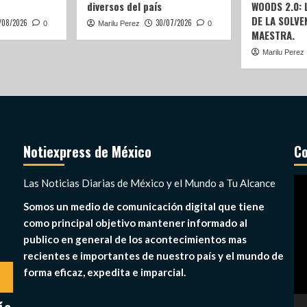
diversos del país
WOODS 2.0:
DE LA SOLVEN
/08/2026
30/07/2026
0
Marilu Perez
0
MAESTRA.
Marilu Perez
Notiexpress de México
Co
Re
Las Noticias Diarias de México y el Mundo a Tu Alcance
de
Somos un medio de comunicación digital que tiene
ví
como principal objetivo mantener informado al
publico en general de los acontecimientos mas
recientes e importantes de nuestro país y el mundo de
forma eficaz, expedita e imparcial.