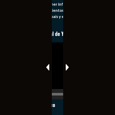
principal objetivo mantener informado al publico en
general de los acontecimientos mas recientes e
importantes de nuestro país y el mundo de forma eficaz,
expedita e imparcial.
Conoce nuestro canal de YouTube
Reproductor
de
vídeo
00:00
00:17
Notiexpress de México