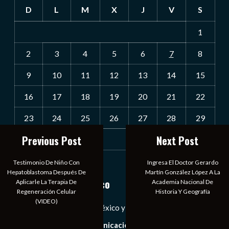
D
L
M
X
J
V
S
1
2
3
4
5
6
7
8
9
10
11
12
13
14
15
16
17
18
19
20
21
22
23
24
25
26
27
28
29
Previous Post
Next Post
30
31
« Jul
Testimonio De Niño Con
Ingresa El Doctor Gerardo
Hepatoblastoma Después De
Martín González López A La
Notiexpress de México
Aplicarle La Terapia De
Academia Nacional De
Regeneración Celular
Historia Y Geografía
(VIDEO)
Las Noticias Diarias de México y el Mundo a Tu Alcance
Somos un medio de comunicación digital que tiene como