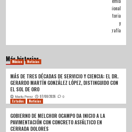
Academia
Nacional
de Historia
y
Geografía
Más historias
México
Noticias
MÁS DE TRES DÉCADAS DE SERVICIO Y CIENCIA: EL DR.
GERARDO MARTÍN GONZÁLEZ LÓPEZ, DISTINGUIDO CON
EL SOL DE ORO
07/08/2026
Marilu Perez
0
Estados
Noticias
GOBIERNO DE MELCHOR OCAMPO DA INICIO A LA
PAVIMENTACIÓN CON CONCRETO ASFÁLTICO EN
CERRADA DOLORES