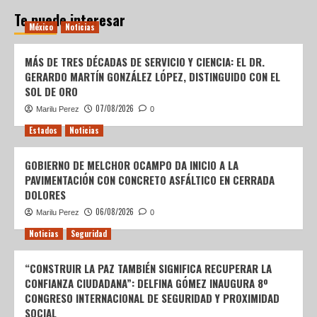
Te puede interesar
México
Noticias
MÁS DE TRES DÉCADAS DE SERVICIO Y CIENCIA: EL DR.
GERARDO MARTÍN GONZÁLEZ LÓPEZ, DISTINGUIDO CON EL
SOL DE ORO
07/08/2026
Marilu Perez
0
Estados
Noticias
GOBIERNO DE MELCHOR OCAMPO DA INICIO A LA
PAVIMENTACIÓN CON CONCRETO ASFÁLTICO EN CERRADA
DOLORES
06/08/2026
Marilu Perez
0
Noticias
Seguridad
“CONSTRUIR LA PAZ TAMBIÉN SIGNIFICA RECUPERAR LA
CONFIANZA CIUDADANA”: DELFINA GÓMEZ INAUGURA 8º
CONGRESO INTERNACIONAL DE SEGURIDAD Y PROXIMIDAD
SOCIAL