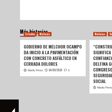
Más historias
Estados
Noticias
Noticias
S
GOBIERNO DE MELCHOR OCAMPO
“CONSTRU
DA INICIO A LA PAVIMENTACIÓN
SIGNIFICA
CON CONCRETO ASFÁLTICO EN
CONFIANZ
CERRADA DOLORES
DELFINA 
CONGRESO
06/08/2026
Marilu Perez
0
SEGURIDA
SOCIAL
Marilu Pere