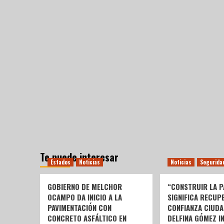
Te puede interesar
Estados
Noticias
Noticias
Segurida
GOBIERNO DE MELCHOR
“CONSTRUIR LA P
OCAMPO DA INICIO A LA
SIGNIFICA RECUP
PAVIMENTACIÓN CON
CONFIANZA CIUDA
CONCRETO ASFÁLTICO EN
DELFINA GÓMEZ I