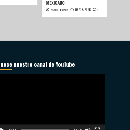
MEXICANO
06/08/2026
Marilu Perez
0
noce nuestro canal de YouTube
productor
deo