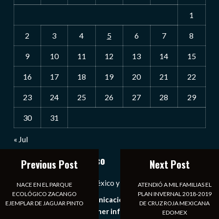
1
2
3
4
5
6
7
8
9
10
11
12
13
14
15
16
17
18
19
20
21
22
23
24
25
26
27
28
29
30
31
« Jul
Notiexpress de México
Previous Post
Next Post
Las Noticias Diarias de México y el Mundo a Tu Alcance
NACE EN EL PARQUE
ATENDIÓ A MIL FAMILIAS EL
ECOLÓGICO ZACANGO
PLAN INVERNAL 2018-2019
Somos un medio de comunicación digital que tiene como
EJEMPLAR DE JAGUAR PINTO
DE CRUZ ROJA MEXICANA
principal objetivo mantener informado al publico en
EDOMEX