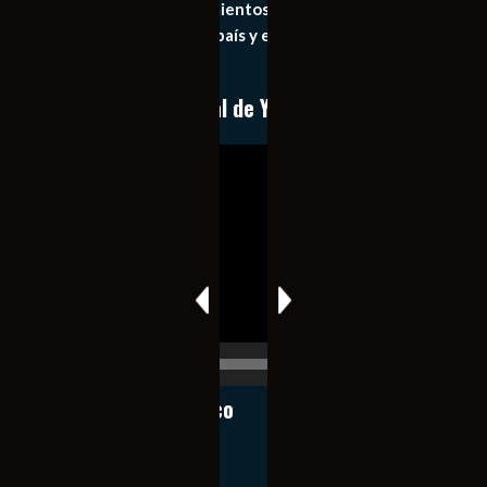
general de los acontecimientos mas recientes e
importantes de nuestro país y el mundo de forma eficaz,
expedita e imparcial.
Conoce nuestro canal de YouTube
Reproductor
de
vídeo
00:00
00:17
Notiexpress de México
Contacto