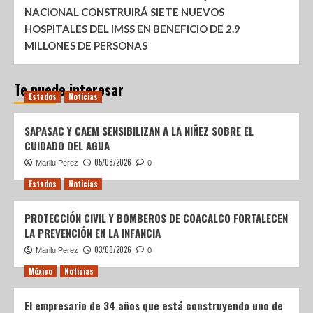
NACIONAL CONSTRUIRÁ SIETE NUEVOS
HOSPITALES DEL IMSS EN BENEFICIO DE 2.9
MILLONES DE PERSONAS
Te puede interesar
Estados
Noticias
SAPASAC Y CAEM SENSIBILIZAN A LA NIÑEZ SOBRE EL
CUIDADO DEL AGUA
05/08/2026
Marilu Perez
0
Estados
Noticias
PROTECCIÓN CIVIL Y BOMBEROS DE COACALCO FORTALECEN
LA PREVENCIÓN EN LA INFANCIA
03/08/2026
Marilu Perez
0
México
Noticias
El empresario de 34 años que está construyendo uno de