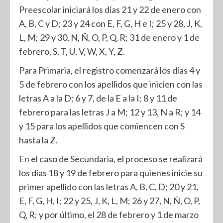
Preescolar iniciará los días 21 y 22 de enero con
A, B, C y D; 23 y 24 con E, F, G, H e I; 25 y 28, J, K,
L, M; 29 y 30, N, Ñ, O, P, Q, R; 31 de enero y 1 de
febrero, S, T, U, V, W, X, Y, Z.
Para Primaria, el registro comenzará los días 4 y
5 de febrero con los apellidos que inicien con las
letras A a la D; 6 y 7, de la E a la I; 8 y 11 de
febrero para las letras J a M; 12 y 13, N a R; y 14
y 15 para los apellidos que comiencen con S
hasta la Z.
En el caso de Secundaria, el proceso se realizará
los días 18 y 19 de febrero para quienes inicie su
primer apellido con las letras A, B, C, D; 20 y 21,
E, F, G, H, I; 22 y 25, J, K, L, M; 26 y 27, N, Ñ, O, P,
Q, R; y por último, el 28 de febrero y 1 de marzo