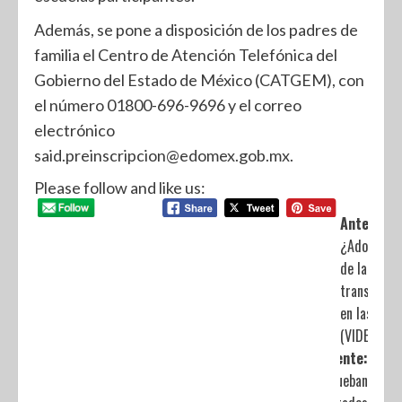
Además, se pone a disposición de los padres de
familia el Centro de Atención Telefónica del
Gobierno del Estado de México (CATGEM), con
el número 01800-696-9696 y el correo
electrónico
said.preinscripcion@edomex.gob.mx.
Please follow and like us:
Anterior:
¿Adoctrina
de la «cuar
transforma
en las escu
(VIDEO)
Siguiente:
Aprueban