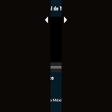
Conoce nuestro canal de YouTube
Reproductor
de
vídeo
00:00
00:17
Notiexpress de México
Contacto
Equipo de Notiexpress de México
Política de privacidad