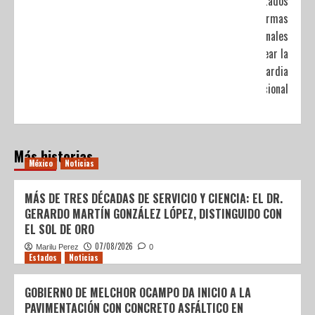
diputados
reformas
constitucionales
para crear la
Guardia
Nacional
Más historias
México
Noticias
MÁS DE TRES DÉCADAS DE SERVICIO Y CIENCIA: EL DR.
GERARDO MARTÍN GONZÁLEZ LÓPEZ, DISTINGUIDO CON
EL SOL DE ORO
07/08/2026
Marilu Perez
0
Estados
Noticias
GOBIERNO DE MELCHOR OCAMPO DA INICIO A LA
PAVIMENTACIÓN CON CONCRETO ASFÁLTICO EN