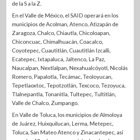
de la S a la Z.
En el Valle de México, el SAID operará en los
municipios de Acolman, Atenco, Atizapán de
Zaragoza, Chalco, Chiautla, Chicoloapan,
Chiconcuac, Chimalhuacán, Coacalco,
Coyotepec, Cuautitlán, Cuautitlán Izcalli,
Ecatepec, Ixtapaluca, Jaltenco, La Paz,
Naucalpan, Nextlalpan, Nexahualcóyotl, Nicolás
Romero, Papalotla, Tecámac, Teoloyucan,
Tepetlaoxtoc, Tepotzotlán, Texcoco, Tezoyuca,
Tlalnepantla, Tonanitla, Tultepec, Tultitlán,
Valle de Chalco, Zumpango.
En Valle de Toluca, los municipios de Almoloya
de Juárez, Huixquilucan, Lerma, Metepec,
Toluca, San Mateo Atenco y Zinacantepec, así