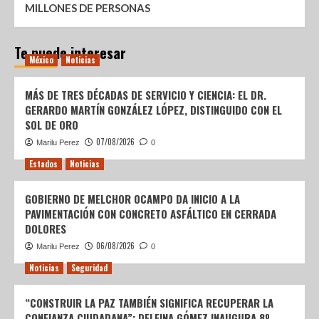
MILLONES DE PERSONAS
Te puede interesar
México
Noticias
MÁS DE TRES DÉCADAS DE SERVICIO Y CIENCIA: EL DR.
GERARDO MARTÍN GONZÁLEZ LÓPEZ, DISTINGUIDO CON EL
SOL DE ORO
07/08/2026
Marilu Perez
0
Estados
Noticias
GOBIERNO DE MELCHOR OCAMPO DA INICIO A LA
PAVIMENTACIÓN CON CONCRETO ASFÁLTICO EN CERRADA
DOLORES
06/08/2026
Marilu Perez
0
Noticias
Seguridad
“CONSTRUIR LA PAZ TAMBIÉN SIGNIFICA RECUPERAR LA
CONFIANZA CIUDADANA”: DELFINA GÓMEZ INAUGURA 8º