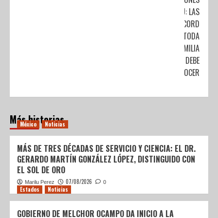
EN EEUU: LAS
CIFRAS RÉCORD
QUE TODA
FAMILIA
MIGRANTE DEBE
CONOCER
Más historias
México
Noticias
MÁS DE TRES DÉCADAS DE SERVICIO Y CIENCIA: EL DR.
GERARDO MARTÍN GONZÁLEZ LÓPEZ, DISTINGUIDO CON
EL SOL DE ORO
07/08/2026
Marilu Perez
0
Estados
Noticias
GOBIERNO DE MELCHOR OCAMPO DA INICIO A LA