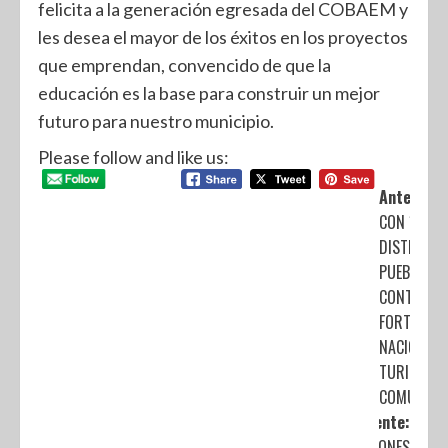
felicita a la generación egresada del COBAEM y
les desea el mayor de los éxitos en los proyectos
que emprendan, convencido de que la
educación es la base para construir un mejor
futuro para nuestro municipio.
Please follow and like us:
Anterior:
CON 106
DISTINTIV
PUEBLA
CONTRIBUY
FORTALECI
NACIONAL 
TURISMO
COMUNITA
Siguiente:
DEPORTACIONES