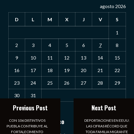
agosto 2026
D
L
M
X
J
V
S
1
2
3
4
5
6
7
8
9
10
11
12
13
14
15
16
17
18
19
20
21
22
23
24
25
26
27
28
29
30
31
Previous Post
Next Post
« Jul
Notiexpress de México
CON 106 DISTINTIVOS
DEPORTACIONES EN EEUU:
PUEBLA CONTRIBUYE AL
LAS CIFRAS RÉCORD QUE
FORTALECIMIENTO
TODA FAMILIA MIGRANTE