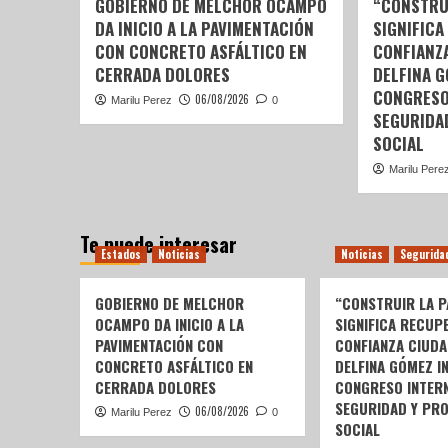
GOBIERNO DE MELCHOR OCAMPO
“CONSTRU
DA INICIO A LA PAVIMENTACIÓN
SIGNIFICA
CON CONCRETO ASFÁLTICO EN
CONFIANZ
CERRADA DOLORES
DELFINA 
CONGRESO
06/08/2026
Marilu Perez
0
SEGURIDA
SOCIAL
Marilu Pere
Te puede interesar
Estados
Noticias
Noticias
Segurida
GOBIERNO DE MELCHOR
“CONSTRUIR LA P
OCAMPO DA INICIO A LA
SIGNIFICA RECUP
PAVIMENTACIÓN CON
CONFIANZA CIUDA
CONCRETO ASFÁLTICO EN
DELFINA GÓMEZ I
CERRADA DOLORES
CONGRESO INTERN
SEGURIDAD Y PR
06/08/2026
Marilu Perez
0
SOCIAL