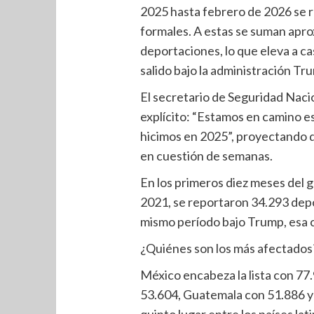
2025 hasta febrero de 2026 se 
formales. A estas se suman apr
deportaciones, lo que eleva a ca
salido bajo la administración Tr
El secretario de Seguridad Nac
explícito: “Estamos en camino e
hicimos en 2025”, proyectando d
en cuestión de semanas.
En los primeros diez meses del 
2021, se reportaron 34.293 depo
mismo período bajo Trump, esa c
¿Quiénes son los más afectados
México encabeza la lista con 7
53.604, Guatemala con 51.886 y
quinto lugar entre los países la