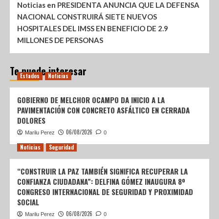
Noticias
en
PRESIDENTA ANUNCIA QUE LA DEFENSA
NACIONAL CONSTRUIRÁ SIETE NUEVOS
HOSPITALES DEL IMSS EN BENEFICIO DE 2.9
MILLONES DE PERSONAS
Te puede interesar
Estados
Noticias
GOBIERNO DE MELCHOR OCAMPO DA INICIO A LA
PAVIMENTACIÓN CON CONCRETO ASFÁLTICO EN CERRADA
DOLORES
06/08/2026
Marilu Perez
0
Noticias
Seguridad
“CONSTRUIR LA PAZ TAMBIÉN SIGNIFICA RECUPERAR LA
CONFIANZA CIUDADANA”: DELFINA GÓMEZ INAUGURA 8º
CONGRESO INTERNACIONAL DE SEGURIDAD Y PROXIMIDAD
SOCIAL
06/08/2026
Marilu Perez
0