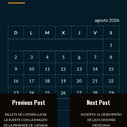
agosto 2026
D
L
M
X
J
V
S
1
2
3
4
5
6
7
8
9
10
11
12
13
14
15
16
17
18
19
20
21
22
23
24
25
26
27
28
29
Previous Post
Next Post
30
31
BILLETE DE LOTERÍA LLEVA
INCIERTO, EL DESEMPEÑO
« Jul
LA SUERTE CON LA IMAGEN
DE LA ECONOMÍA
DE LA PIRÁMIDE DE CAÑADA
MEXICANA