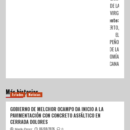
DE LA
VIRGEN
Siguiente:
INCIERTO,
EL
DESEMPEÑO
DE LA
ECONOMÍA
MEXICANA
Más historias
Estados
Noticias
GOBIERNO DE MELCHOR OCAMPO DA INICIO A LA
PAVIMENTACIÓN CON CONCRETO ASFÁLTICO EN
CERRADA DOLORES
06/08/2026
Marilu Perez
0